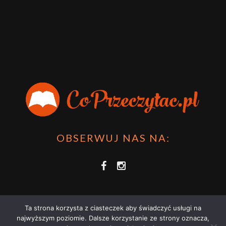
sprawdzić film bo jest też super np tutaj:
Wirtualna
Przygoda Pana Kleksa – co to takiego?
·
15 April 2024
xdziUnia92
Zawsze można mieć męża programistę i
posiadać takie coś na stronie internetowej i nie nosić
książki skoro czyta się np na czytniku.
Planer Książkary – ten gadżet powinien mieć każdy
książkoholik!
·
8 December 2023
OBSERWUJ NAS NA:
Ta strona korzysta z ciasteczek aby świadczyć usługi na
najwyższym poziomie. Dalsze korzystanie ze strony oznacza,