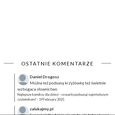
OSTATNIE KOMENTARZE
Daniel Drogosz
Można też podsuną
krzyżówkę
też świetnie
wzbogaca słownictwo
Najlepsze komiksy dla dzieci – co warto podsunąć najmłodszym
czytelnikom?
·
19 February 2025
zalukajmy.pl
Super książka fajnie się czyta, ale też polecam