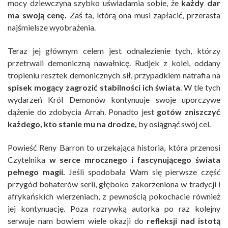
mocy dziewczyna szybko uświadamia sobie, że
każdy dar
ma swoją cenę.
Zaś ta, którą ona musi zapłacić, przerasta
najśmielsze wyobrażenia.
Teraz jej głównym celem jest odnalezienie tych, którzy
przetrwali demoniczną nawałnicę. Rudjek z kolei, oddany
tropieniu resztek demonicznych sił, przypadkiem natrafia na
spisek mogący zagrozić stabilności ich świata
. W tle tych
wydarzeń Król Demonów kontynuuje swoje uporczywe
dążenie do zdobycia Arrah. Ponadto jest
gotów zniszczyć
każdego, kto stanie mu na drodze,
by osiągnąć swój cel.
Powieść Reny Barron to urzekająca historia, która przenosi
Czytelnika
w serce mrocznego i fascynującego świata
pełnego magii.
Jeśli spodobała Wam się pierwsze część
przygód bohaterów serii, głęboko zakorzeniona w tradycji i
afrykańskich wierzeniach, z pewnością pokochacie również
jej kontynuację. Poza rozrywką autorka po raz kolejny
serwuje nam bowiem wiele okazji do
refleksji nad istotą