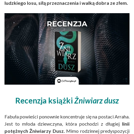
ludzkiego losu, siłą przeznaczenia i walką dobra ze złem.
Recenzja książki
Żniwiarz dusz
Fabuła powieści ponownie koncentruje się na postaci Arraha.
Jest to młoda dziewczyna, która pochodzi z długiej
linii
potężnych Żniwiarzy Dusz.
Mimo rodzinnej predyspozycji