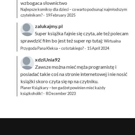
wzbogaca słownictwo
Najlepsze komiksy dla dzieci – co warto podsunąć najmłodszym
czytelnikom?
·
19 February 2025
zalukajmy.pl
Super książka fajnie się czyta, ale też polecam
sprawdzić film bo jest też super np tutaj:
Wirtualna
Przygoda Pana Kleksa – co to takiego?
·
15 April 2024
xdziUnia92
Zawsze można mieć męża programistę i
posiadać takie coś na stronie internetowej i nie nosić
książki skoro czyta się np na czytniku.
Planer Książkary – ten gadżet powinien mieć każdy
książkoholik!
·
8 December 2023