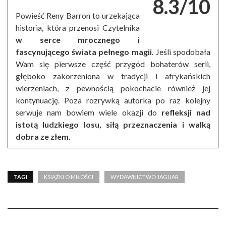
8.3/10
Powieść Reny Barron to urzekająca
historia, która przenosi Czytelnika
w serce mrocznego i
fascynującego świata pełnego magii.
Jeśli spodobała
Wam się pierwsze część przygód bohaterów serii,
głęboko zakorzeniona w tradycji i afrykańskich
wierzeniach, z pewnością pokochacie również jej
kontynuację. Poza rozrywką autorka po raz kolejny
serwuje nam bowiem wiele okazji do
refleksji nad
istotą ludzkiego losu, siłą przeznaczenia i walką
dobra ze złem.
TAGI
KSIĄŻKI O MIŁOŚCI
WYDAWNICTWO JAGUAR