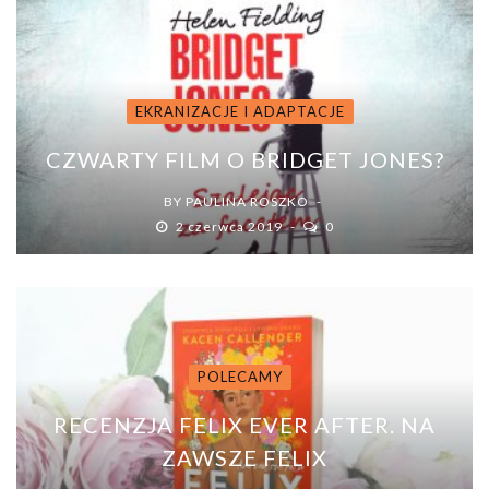
EKRANIZACJE I ADAPTACJE
CZWARTY FILM O BRIDGET JONES?
BY
PAULINA ROSZKO
2 czerwca 2019
0
POLECAMY
RECENZJA FELIX EVER AFTER. NA
ZAWSZE FELIX