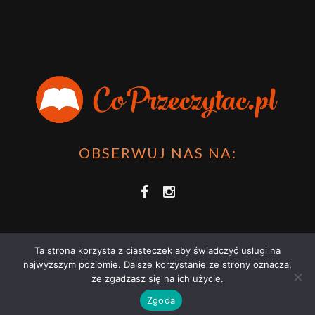
OBSERWUJ NAS NA:
Ta strona korzysta z ciasteczek aby świadczyć usługi na
najwyższym poziomie. Dalsze korzystanie ze strony oznacza,
że zgadzasz się na ich użycie.
COPRZECZYTAĆ.PL 2021 | STRONA WYKORZYSTUJE PLIKI COOKIES |
Zgoda
ZAPOZNAJ SIĘ Z
POLITYKĄ PRYWATNOŚCI