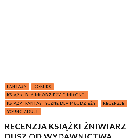
FANTASY
KOMIKS
KSIĄŻKI DLA MŁODZIEŻY O MIŁOŚCI
KSIĄŻKI FANTASTYCZNE DLA MŁODZIEŻY
RECENZJE
YOUNG ADULT
RECENZJA KSIĄŻKI ŻNIWIARZ
DUSZ OD WYDAWNICTWA