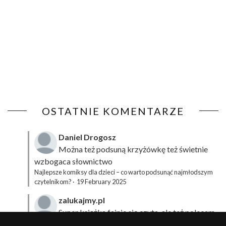
OSTATNIE KOMENTARZE
Daniel Drogosz
Można też podsuną
krzyżówkę
też świetnie
wzbogaca słownictwo
Najlepsze komiksy dla dzieci – co warto podsunąć najmłodszym
czytelnikom?
·
19 February 2025
zalukajmy.pl
Super książka fajnie się czyta, ale też polecam
sprawdzić film bo jest też super np tutaj:
Wirtualna