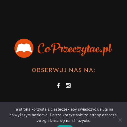
Przygoda Pana Kleksa – co to takiego?
·
15 April 2024
xdziUnia92
Zawsze można mieć męża programistę i
posiadać takie coś na stronie internetowej i nie nosić
książki skoro czyta się np na czytniku.
Planer Książkary – ten gadżet powinien mieć każdy
książkoholik!
·
8 December 2023
OBSERWUJ NAS NA:
Ta strona korzysta z ciasteczek aby świadczyć usługi na
najwyższym poziomie. Dalsze korzystanie ze strony oznacza,
że zgadzasz się na ich użycie.
COPRZECZYTAĆ.PL 2021 | STRONA WYKORZYSTUJE PLIKI COOKIES |