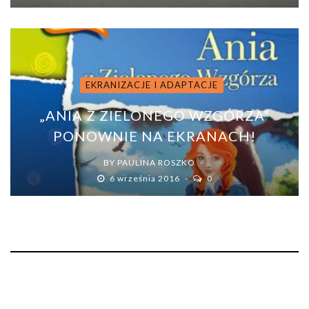
EKRANIZACJE I ADAPTACJE
„ANIA Z ZIELONEGO WZGÓRZA”
PONOWNIE NA EKRANACH!
BY
PAULINA ROSZKO
6 września 2016
0