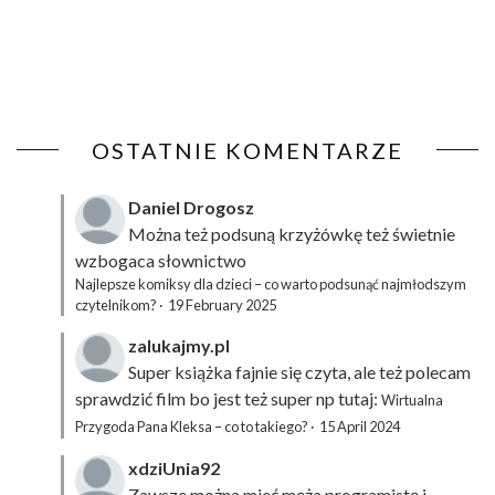
OSTATNIE KOMENTARZE
Daniel Drogosz
Można też podsuną
krzyżówkę
też świetnie
wzbogaca słownictwo
Najlepsze komiksy dla dzieci – co warto podsunąć najmłodszym
czytelnikom?
·
19 February 2025
zalukajmy.pl
Super książka fajnie się czyta, ale też polecam
sprawdzić film bo jest też super np tutaj:
Wirtualna
Przygoda Pana Kleksa – co to takiego?
·
15 April 2024
xdziUnia92
Zawsze można mieć męża programistę i