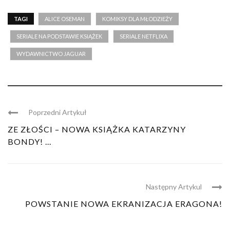
TAGI
ALICE OSEMAN
KOMIKSY DLA MŁODZIEŻY
SERIALE NA PODSTAWIE KSIĄŻEK
SERIALE NETFLIXA
WYDAWNICTWO JAGUAR
Poprzedni Artykuł
ZE ZŁOŚCI – NOWA KSIĄŻKA KATARZYNY
BONDY! ...
Następny Artykul
POWSTANIE NOWA EKRANIZACJA ERAGONA!