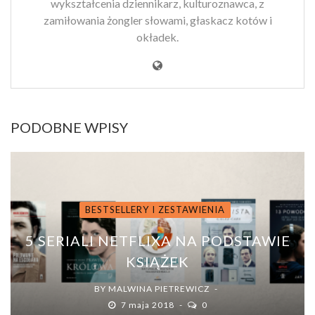
wykształcenia dziennikarz, kulturoznawca, z
zamiłowania żongler słowami, głaskacz kotów i
okładek.
PODOBNE WPISY
BESTSELLERY I ZESTAWIENIA
5 SERIALI NETFLIXA NA PODSTAWIE
KSIĄŻEK
BY
MALWINA PIETREWICZ
7 maja 2018
0