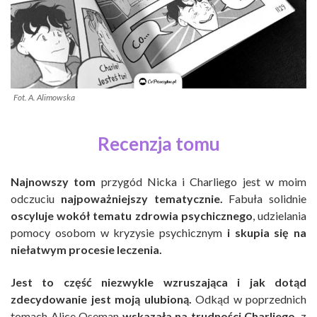
Fot. A. Alimowska
Recenzja tomu
Najnowszy tom
przygód Nicka i Charliego jest w moim
odczuciu
najpoważniejszy tematycznie.
Fabuła solidnie
oscyluje wokół tematu zdrowia psychicznego
, udzielania
pomocy osobom w kryzysie psychicznym
i skupia się na
niełatwym procesie leczenia.
Jest to część niezwykle wzruszająca i jak dotąd
zdecydowanie jest moją ulubioną.
Odkąd w poprzednich
tomach Alice Oseman
wskazała na trudności Charliego
, z