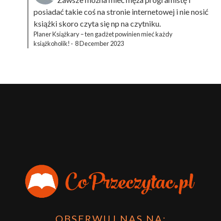
posiadać takie coś na stronie internetowej i nie nosić
książki skoro czyta się np na czytniku.
Planer Książkary – ten gadżet powinien mieć każdy
książkoholik!
·
8 December 2023
OBSERWUJ NAS NA: