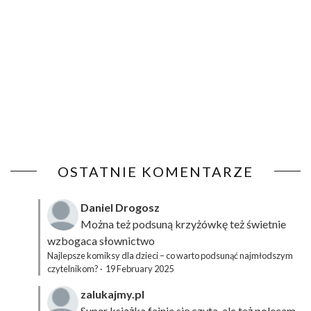
OSTATNIE KOMENTARZE
Daniel Drogosz
Można też podsuną
krzyżówkę
też świetnie
wzbogaca słownictwo
Najlepsze komiksy dla dzieci – co warto podsunąć najmłodszym
czytelnikom?
·
19 February 2025
zalukajmy.pl
Super książka fajnie się czyta, ale też polecam