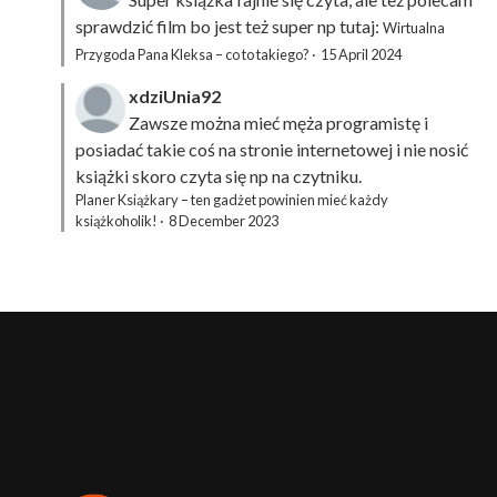
sprawdzić film bo jest też super np tutaj:
Wirtualna
Przygoda Pana Kleksa – co to takiego?
·
15 April 2024
xdziUnia92
Zawsze można mieć męża programistę i
posiadać takie coś na stronie internetowej i nie nosić
książki skoro czyta się np na czytniku.
Planer Książkary – ten gadżet powinien mieć każdy
książkoholik!
·
8 December 2023