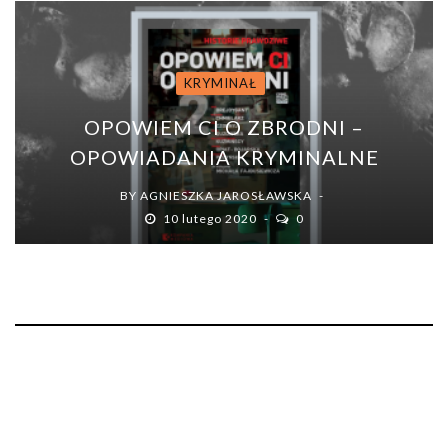
KRYMINAŁ
OPOWIEM CI O ZBRODNI –
OPOWIADANIA KRYMINALNE
BY
AGNIESZKA JAROSŁAWSKA
10 lutego 2020
0