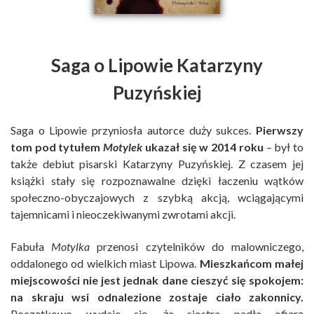
Saga o Lipowie Katarzyny
Puzyńskiej
Saga o Lipowie przyniosła autorce duży sukces.
Pierwszy
tom pod tytułem
Motylek
ukazał się w 2014 roku
– był to
także debiut pisarski Katarzyny Puzyńskiej. Z czasem jej
książki stały się rozpoznawalne dzięki łaczeniu wątków
społeczno-obyczajowych z szybką akcją, wciągającymi
tajemnicami i nieoczekiwanymi zwrotami akcji.
Fabuła
Motylka
przenosi czytelników do malowniczego,
oddalonego od wielkich miast Lipowa.
Mieszkańcom małej
miejscowości nie jest jednak dane cieszyć się spokojem:
na skraju wsi odnalezione zostaje ciało zakonnicy.
Początkowo wydaje się, że siostra padła ofiarą