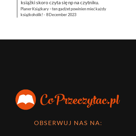
książki skoro czyta się np na czytniku.
Planer Książkary – ten gadżet powinien mieć każdy
książkoholik!
·
8 December 2023
OBSERWUJ NAS NA: