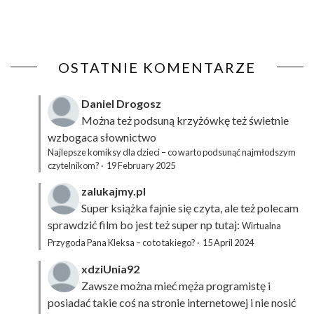
OSTATNIE KOMENTARZE
Daniel Drogosz
Można też podsuną
krzyżówkę
też świetnie
wzbogaca słownictwo
Najlepsze komiksy dla dzieci – co warto podsunąć najmłodszym
czytelnikom?
·
19 February 2025
zalukajmy.pl
Super książka fajnie się czyta, ale też polecam
sprawdzić film bo jest też super np tutaj:
Wirtualna
Przygoda Pana Kleksa – co to takiego?
·
15 April 2024
xdziUnia92
Zawsze można mieć męża programistę i
posiadać takie coś na stronie internetowej i nie nosić