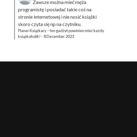
Zawsze można mieć męża
programistę i posiadać takie coś na
stronie internetowej i nie nosić książki
skoro czyta się np na czytniku.
Planer Książkary – ten gadżet powinien mieć każdy
książkoholik!
·
8 December 2023