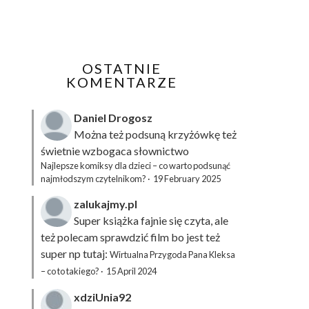
OSTATNIE
KOMENTARZE
Daniel Drogosz
Można też podsuną
krzyżówkę
też
świetnie wzbogaca słownictwo
Najlepsze komiksy dla dzieci – co warto podsunąć
najmłodszym czytelnikom?
·
19 February 2025
zalukajmy.pl
Super książka fajnie się czyta, ale
też polecam sprawdzić film bo jest też
super np tutaj:
Wirtualna Przygoda Pana Kleksa
– co to takiego?
·
15 April 2024
xdziUnia92