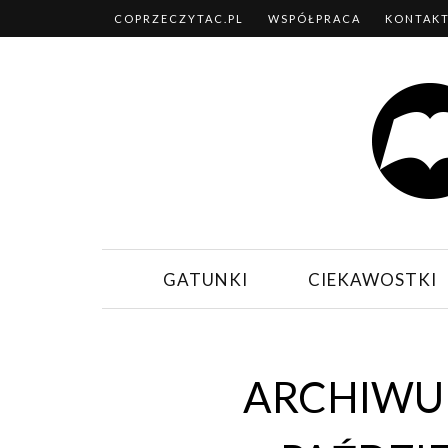
COPRZECZYTAC.PL
WSPÓŁPRACA
KONTAK
GATUNKI
CIEKAWOSTKI
ARCHIWUM