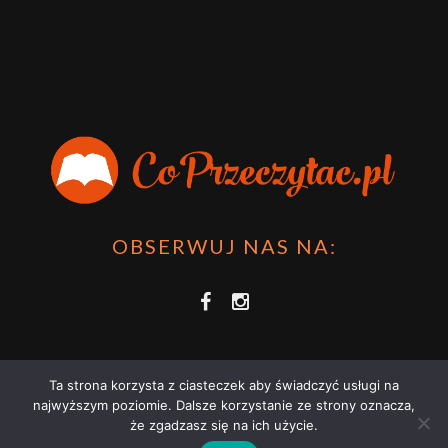
Przygoda Pana Kleksa – co to takiego?
·
15 April 2024
xdziUnia92
Zawsze można mieć męża programistę i
posiadać takie coś na stronie internetowej i nie nosić
książki skoro czyta się np na czytniku.
Planer Książkary – ten gadżet powinien mieć każdy
książkoholik!
·
8 December 2023
OBSERWUJ NAS NA:
Ta strona korzysta z ciasteczek aby świadczyć usługi na
najwyższym poziomie. Dalsze korzystanie ze strony oznacza,
że zgadzasz się na ich użycie.
COPRZECZYTAĆ.PL 2021 | STRONA WYKORZYSTUJE PLIKI COOKIES |