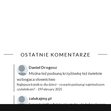
OSTATNIE KOMENTARZE
Daniel Drogosz
Można też podsuną
krzyżówkę
też świetnie
wzbogaca słownictwo
Najlepsze komiksy dla dzieci – co warto podsunąć najmłodszym
czytelnikom?
·
19 February 2025
zalukajmy.pl
Super książka fajnie się czyta, ale też polecam
sprawdzić film bo jest też super np tutaj:
Wirtualna