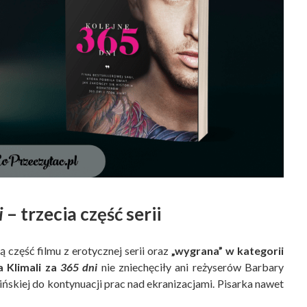
i
– trzecia część serii
 część filmu z erotycznej serii oraz
„wygrana” w kategorii
a Klimali za
365 dni
nie zniechęciły ani reżyserów Barbary
ńskiej do kontynuacji prac nad ekranizacjami. Pisarka nawet