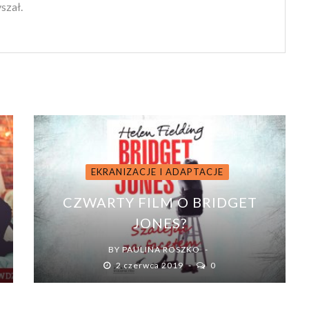
yszał.
EKRANIZACJE I ADAPTACJE
CZWARTY FILM O BRIDGET
JONES?
BY
PAULINA ROSZKO
2 czerwca 2019
0