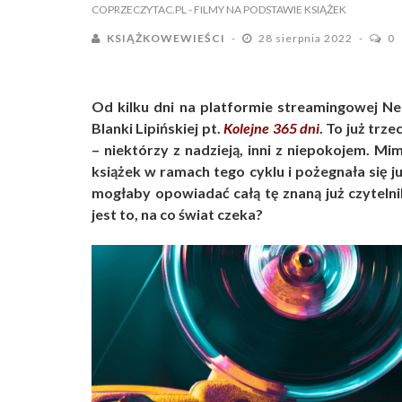
COPRZECZYTAC.PL
- FILMY NA PODSTAWIE KSIĄŻEK
KSIĄŻKOWEWIEŚCI
28 sierpnia 2022
0
Od kilku dni na platformie streamingowej Ne
Blanki Lipińskiej pt.
Kolejne 365 dni
. To już trze
– niektórzy z nadzieją, inni z niepokojem. Mi
książek w ramach tego cyklu i pożegnała się j
mogłaby opowiadać całą tę znaną już czyteln
jest to, na co świat czeka?