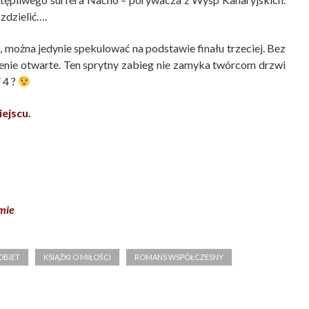
zdzielić….
 można jedynie spekulować na podstawie finału trzeciej. Bez
nie otwarte. Ten sprytny zabieg nie zamyka twórcom drzwi
i
4 ?
iejscu
.
lmie
OBIET
KSIĄŻKI O MIŁOŚCI
ROMANS WSPÓŁCZESNY