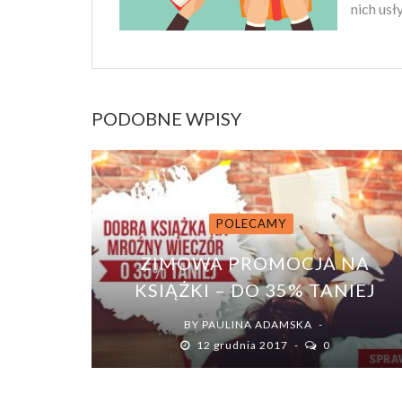
nich usł
PODOBNE WPISY
POLECAMY
ZIMOWA PROMOCJA NA
KSIĄŻKI – DO 35% TANIEJ
BY
PAULINA ADAMSKA
12 grudnia 2017
0