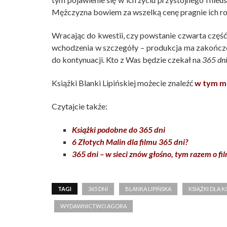
Mężczyzna bowiem za wszelką cenę pragnie ich ro
Wracając do kwestii, czy powstanie czwarta część,
wchodzenia w szczegóły – produkcja ma zakończe
do kontynuacji. Kto z Was będzie czekał na
365 dn
Książki Blanki Lipińskiej możecie znaleźć
w tym m
Czytajcie także:
Książki podobne do 365 dni
6 Złotych Malin dla filmu 365 dni?
365 dni – w sieci znów głośno, tym razem o fi
TAGI
365 DNI
BLANKA LIPIŃSKA
KSIĄŻKI DLA K
WYDAWNICTWO AGORA