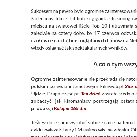
Sukcesem na pewno było ogromne zainteresowanie 
żaden inny film z biblioteki giganta streaming
miejscu na światowej liście Top 10 i utrzymała s
zaledwie na cztery doby, by 17 czerwca odzyska
czołówce najchętniej oglądanych filmów na Net
wtedy osiągnąć tak spektakularnych wyników.
A co o tym wsz
Ogromne zainteresowanie nie przekłada się natom
polskim serwisie internetowym Filmweb.pl
365 d
Ujdzie. Druga część pt.
Ten dzień
została średnio 
zobaczyć, jak kinomaniacy postrzegają ostatni
produkcji
Kolejne 365 dni
.
Jeśli wolicie sami wyrobić sobie zdanie na temat 
cyklu związek Laury i Massimo wisi na włosku. Ob
tym pojawienie się w ich życiu przystojnego i ni