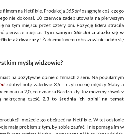
filmem na Netflixie. Produkcja
365 dni
osiągnęła coś, czego
owego nie dokonał. 10 czerwca zadebiutowała na pierwszym
ię na tym miejscu przez cztery dni. Pozycję lidera straciła
ć pierwsze miejsce.
Tym samym
365 dni
znalazło się w
flixie aż dwa razy!
Żadnemu innemu obrazowi nie udało się
ystkim myślą widzowie?
iast na pozytywne opinie o filmach z serii. Na popularnym
ni
zdobył notę zaledwie 3,6 – czyli ocenę między Słaby a
oceniona na 2,0, co oznacza Bardzo zły. Już możemy również
ą nakręconą część.
2,3 to średnia ich opinii na temat
produkcji, możecie go obejrzeć na Netflixie. W tej odsłonie
oje mają problem z tym, by sobie zaufać. I nie pomaga im w
eustępliwego surfera Nacho – porywacza z Wysp Kanaryjskich.