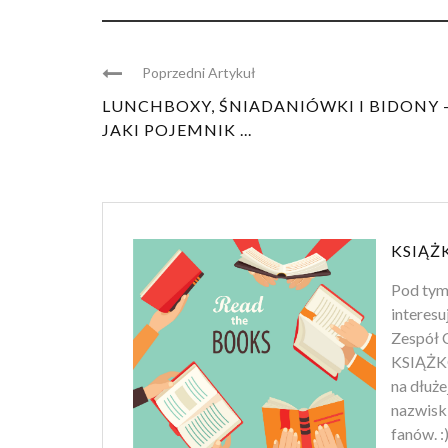
Poprzedni Artykuł
LUNCHBOXY, ŚNIADANIÓWKI I BIDONY 
JAKI POJEMNIK ...
KSIĄŻ
Pod tym
interesu
Zespół C
KSIĄŻKO
na dłuż
nazwiski
fanów. :