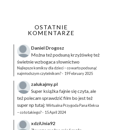
OSTATNIE
KOMENTARZE
Daniel Drogosz
Można też podsuną
krzyżówkę
też
świetnie wzbogaca słownictwo
Najlepsze komiksy dla dzieci – co warto podsunąć
najmłodszym czytelnikom?
·
19 February 2025
zalukajmy.pl
Super książka fajnie się czyta, ale
też polecam sprawdzić film bo jest też
super np tutaj:
Wirtualna Przygoda Pana Kleksa
– co to takiego?
·
15 April 2024
xdziUnia92