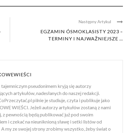
Następny Artykul
–
EGZAMIN ÓSMOKLASISTY 2023 –
TERMINY I NAJWAŻNIEJSZE ...
KOWEWIEŚCI
 tajemniczym pseudonimem kryją się autorzy
jących artykułów, nadesłanych do naszej redakcji.
oPrzeczytać.pl pilnie je studiuje, czyta i publikuje jako
WE WIEŚCI. Jeżeli autorzy artykułów zostaną z nami
ej, z pewnością będą publikować już pod swoim
em i czekać na nieuniknioną sławę i setki listów od
) A my ze swojej strony zrobimy wszystko, żeby świat o