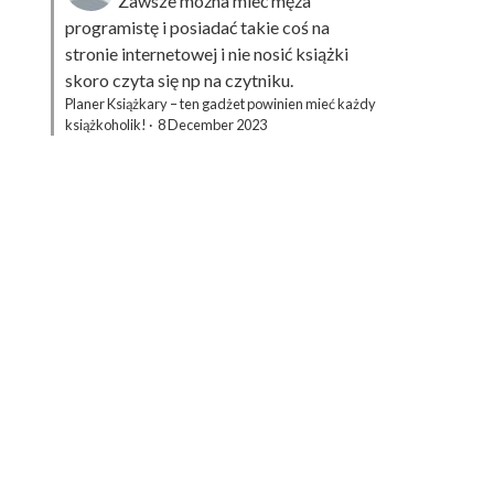
Zawsze można mieć męża
programistę i posiadać takie coś na
stronie internetowej i nie nosić książki
skoro czyta się np na czytniku.
Planer Książkary – ten gadżet powinien mieć każdy
książkoholik!
·
8 December 2023