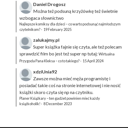
Daniel Drogosz
Można też podsuną
krzyżówkę
też świetnie
wzbogaca słownictwo
Najlepsze komiksy dla dzieci – co warto podsunąć najmłodszym
czytelnikom?
·
19 February 2025
zalukajmy.pl
Super książka fajnie się czyta, ale też polecam
sprawdzić film bo jest też super np tutaj:
Wirtualna
Przygoda Pana Kleksa – co to takiego?
·
15 April 2024
xdziUnia92
Zawsze można mieć męża programistę i
posiadać takie coś na stronie internetowej i nie nosić
książki skoro czyta się np na czytniku.
Planer Książkary – ten gadżet powinien mieć każdy
książkoholik!
·
8 December 2023