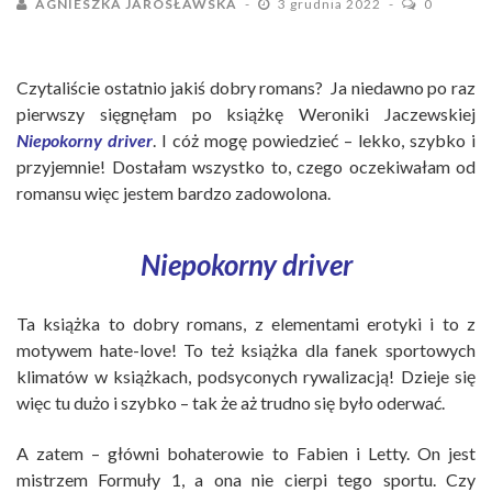
AGNIESZKA JAROSŁAWSKA
3 grudnia 2022
0
Czytaliście ostatnio jakiś dobry romans? Ja niedawno po raz
pierwszy sięgnęłam po książkę Weroniki Jaczewskiej
Niepokorny
driver
. I cóż mogę powiedzieć – lekko, szybko i
przyjemnie! Dostałam wszystko to, czego oczekiwałam od
romansu więc jestem bardzo zadowolona.
Niepokorny driver
Ta książka to dobry romans, z elementami erotyki i to z
motywem hate-love! To też książka dla fanek sportowych
klimatów w książkach, podsyconych rywalizacją! Dzieje się
więc tu dużo i szybko – tak że aż trudno się było oderwać.
A zatem – główni bohaterowie to Fabien i Letty. On jest
mistrzem Formuły 1, a ona nie cierpi tego sportu. Czy