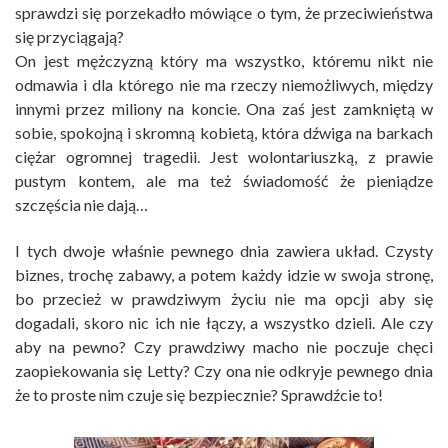
sprawdzi się porzekadło mówiące o tym, że przeciwieństwa
się przyciągają?
On jest mężczyzną który ma wszystko, któremu nikt nie
odmawia i dla którego nie ma rzeczy niemożliwych, między
innymi przez miliony na koncie. Ona zaś jest zamkniętą w
sobie, spokojną i skromną kobietą, która dźwiga na barkach
ciężar ogromnej tragedii. Jest wolontariuszką, z prawie
pustym kontem, ale ma też świadomość że pieniądze
szczęścia nie dają…
I tych dwoje właśnie pewnego dnia zawiera układ. Czysty
biznes, trochę zabawy, a potem każdy idzie w swoja stronę,
bo przecież w prawdziwym życiu nie ma opcji aby się
dogadali, skoro nic ich nie łączy, a wszystko dzieli. Ale czy
aby na pewno? Czy prawdziwy macho nie poczuje chęci
zaopiekowania się Letty? Czy ona nie odkryje pewnego dnia
że to proste nim czuje się bezpiecznie? Sprawdźcie to!