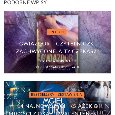
PODOBNE WPISY
EROTYKI
GWIAZDOR – CZYTELNICZKI
ZACHWYCONE. A TY CZEKASZ?
BY
ANNA KORONA
8 listopada 2017
0
BESTSELLERY I ZESTAWIENIA
14 NAJNOWSZYCH KSIĄŻEK O
MIŁOŚCI Z OKAZJI WALENTYNEK :) –