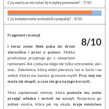
Czy warto przeczytać tę książkę ponownie? -
7/10
Czy bohaterowie wzbudzili sympatię? -
9/10
Fragment recenzji
8/10
I teraz znów Alek puka do drzwi
sierocińca i prosi o pomoc.
Matka
przełożona przyjmuje go z otwartymi
ramionami. Ale czeka na niego nie tylko schronienie, ale i
ona… Zakonnica, którą widzi pierwszy raz w życiu i na
widok której ma bardzo grzeszne myśli!
Przy niej nie
może się skupić, a czas nie gra na jego korzyść.
Musi zaplanować zemstę, która
pomoże mu znów
przejąć władze i wrócić na szczyt.
Rozprasza go
jednak siostra, która jak się okaże,
kryje mnóstwo