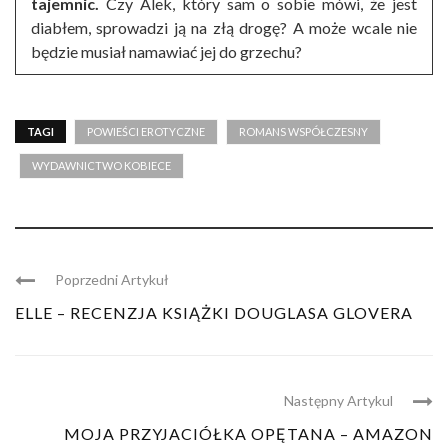
tajemnic.
Czy Alek, który sam o sobie mówi, że jest
diabłem, sprowadzi ją na złą drogę? A może wcale nie
będzie musiał namawiać jej do grzechu?
TAGI
POWIEŚCI EROTYCZNE
ROMANS WSPÓŁCZESNY
WYDAWNICTWO KOBIECE
Poprzedni Artykuł
ELLE – RECENZJA KSIĄŻKI DOUGLASA GLOVERA
Następny Artykul
MOJA PRZYJACIÓŁKA OPĘTANA – AMAZON