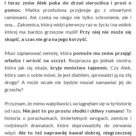
I teraz znów Alek puka do drzwi sierocińca i prosi o
pomoc.
Matka przełożona przyjmuje go z otwartymi
ramionami. Ale czeka na niego nie tylko schronienie, ale i
ona… Zakonnica, którą widzi pierwszy raz w życiu i na widok
której ma bardzo grzeszne myśli!
Przy niej nie może się
skupić, a czas nie gra na jego korzyść.
Musi zaplanować zemstę, która
pomoże mu znów przejąć
władze i wrócić na szczyt.
Rozprasza go jednak siostra,
która jak się okaże,
kryje mnóstwo tajemnic.
Czy Alek,
który sam o sobie mówi, że jest diabłem, sprowadzi ją na złą
drogę? A może wcale nie będzie musiał namawiać jej do
grzechu?
Przyznam, że mimo wątpliwości, wciągnęłam się w tę historię
od razu.
Nie jest to po prostu słodki i ckliwy romans!
To
historia o porachunkach, śmiertelnych wrogach, zemście i
rodzinnych dramatach, które doprowadziły do zerwania
więzi.
Ale to też naprawdę kawał dobrej, niegrzecznej