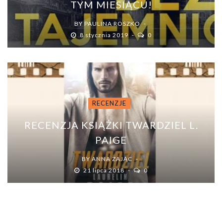
TYM MIESIĄCU!
BY
PAULINA ROSZKO
8 stycznia 2019
0
RECENZJE
RECENZJA KSIĄŻKI TWARDZIEL L.
PAIGE
BY
ANNA ZAJĄC
21 lipca 2018
0