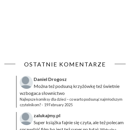
OSTATNIE KOMENTARZE
Daniel Drogosz
Można też podsuną
krzyżówkę
też świetnie
wzbogaca słownictwo
Najlepsze komiksy dla dzieci – co warto podsunąć najmłodszym
czytelnikom?
·
19 February 2025
zalukajmy.pl
Super książka fajnie się czyta, ale też polecam
sprawdzić film bo jest też super np tutaj:
Wirtualna