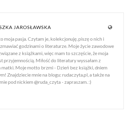
SZKA JAROSŁAWSKA
to moja pasja. Czytam je, kolekcjonuję, piszę o nich i
zmawiać godzinami o literaturze. Moje życie zawodowe
 związane z książkami, więc mam to szczęście, że moja
st przyjemnością. Miłość do literatury wyssałam z
 matki. Moje motto brzmi - Dzień bez książki, dniem
m! Znajdziecie mnie na blogu: rudaczyta.pl, a także na
mie pod nickiem @ruda_czyta - zapraszam. :)