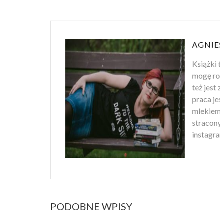
AGNIE
Książki 
mogę ro
też jest
praca je
mlekiem
stracony
instagra
PODOBNE WPISY