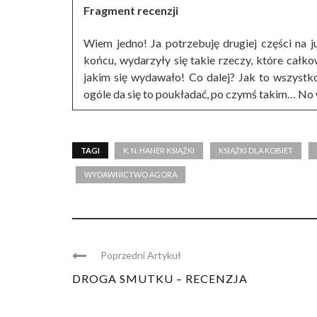
Fragment recenzji
Wiem jedno! Ja potrzebuję drugiej części na j
końcu, wydarzyły się takie rzeczy, które całkowi
jakim się wydawało! Co dalej? Jak to wszystko
ogóle da się to poukładać, po czymś takim… No 
TAGI
K. N. HANER KSIĄŻKI
KSIĄŻKI DLA KOBIET
WYDAWNICTWO AGORA
Poprzedni Artykuł
DROGA SMUTKU – RECENZJA