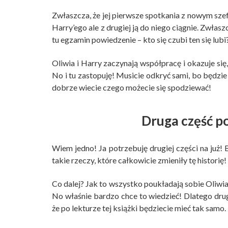
Zwłaszcza, że jej pierwsze spotkania z nowym szefe
Harry’ego ale z drugiej ją do niego ciągnie. Zwłas
tu egzamin powiedzenie – kto się czubi ten się lubi
Oliwia i Harry zaczynają współpracę i okazuje s
No i tu zastopuję! Musicie odkryć sami, bo będzie s
dobrze wiecie czego możecie się spodziewać!
Druga część p
Wiem jedno! Ja potrzebuję drugiej części na już!
takie rzeczy, które całkowicie zmieniły tę historię!
Co dalej? Jak to wszystko poukładają sobie Oliwia
No właśnie bardzo chce to wiedzieć! Dlatego drugi
że po lekturze tej książki będziecie mieć tak samo.