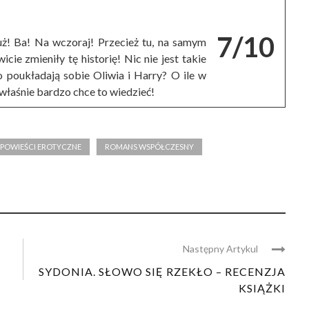
7/10
uż! Ba! Na wczoraj! Przecież tu, na samym
cie zmieniły tę historię! Nic nie jest takie
 poukładają sobie Oliwia i Harry? O ile w
właśnie bardzo chce to wiedzieć!
POWIEŚCI EROTYCZNE
ROMANS WSPÓŁCZESNY
Następny Artykul
SYDONIA. SŁOWO SIĘ RZEKŁO – RECENZJA
KSIĄŻKI