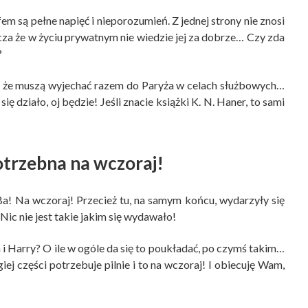
m są pełne napięć i nieporozumień. Z jednej strony nie znosi
zcza że w życiu prywatnym nie wiedzie jej za dobrze… Czy zda
?
ię, że muszą wyjechać razem do Paryża w celach służbowych…
ię działo, oj będzie! Jeśli znacie książki K. N. Haner, to sami
otrzebna na wczoraj!
 Ba! Na wczoraj! Przecież tu, na samym końcu, wydarzyły się
 Nic nie jest takie jakim się wydawało!
 i Harry? O ile w ogóle da się to poukładać, po czymś takim…
ej części potrzebuje pilnie i to na wczoraj! I obiecuję Wam,