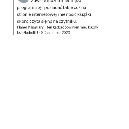
Zawsze można mieć męża
programistę i posiadać takie coś na
stronie internetowej i nie nosić książki
skoro czyta się np na czytniku.
Planer Książkary – ten gadżet powinien mieć każdy
książkoholik!
·
8 December 2023