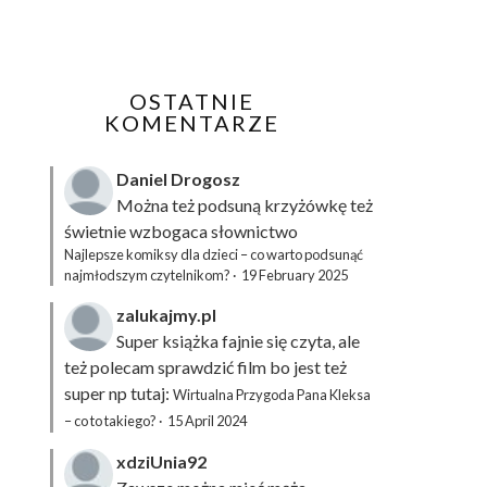
OSTATNIE
KOMENTARZE
Daniel Drogosz
Można też podsuną
krzyżówkę
też
świetnie wzbogaca słownictwo
Najlepsze komiksy dla dzieci – co warto podsunąć
najmłodszym czytelnikom?
·
19 February 2025
zalukajmy.pl
Super książka fajnie się czyta, ale
też polecam sprawdzić film bo jest też
super np tutaj:
Wirtualna Przygoda Pana Kleksa
– co to takiego?
·
15 April 2024
xdziUnia92