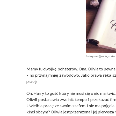
Instagram @ruda_czyta
Mamy tu dwójkę bohaterów. Ona, Olivia to pewna s
– no przynajmniej zawodowo. Jako prawa ręka sze
pracę.
On, Harry to gość który nie musi się o nic martwić
Oliwii postanawia zwolnić tempo i przekazać fi
Uwielbia pracę ze swoim szefem i nie ma pojęcia, 
kimś obcym? Oliwia jest przerażona i jej pierwsza m