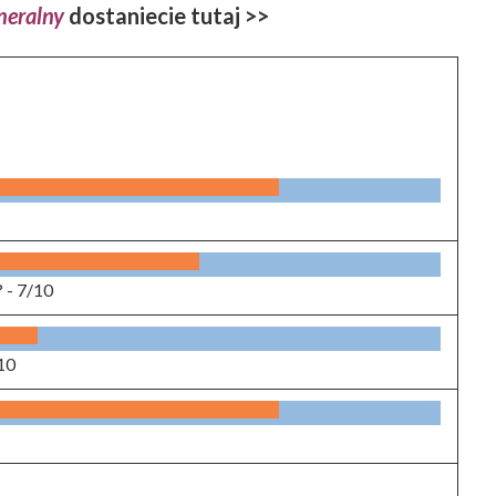
neralny
dostaniecie tutaj >>
? -
7/10
10