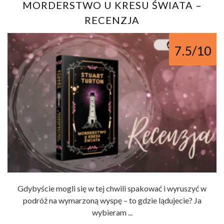
MORDERSTWO U KRESU ŚWIATA –
RECENZJA
7.5/10
Gdybyście mogli się w tej chwili spakować i wyruszyć w
podróż na wymarzoną wyspę – to gdzie lądujecie? Ja
wybieram ...