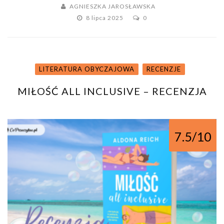
AGNIESZKA JAROSŁAWSKA
8 lipca 2025
0
LITERATURA OBYCZAJOWA
RECENZJE
MIŁOŚĆ ALL INCLUSIVE – RECENZJA
7.5/10