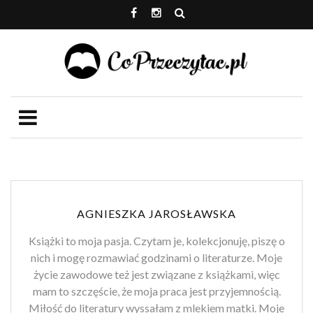
AGNIESZKA JAROSŁAWSKA
Książki to moja pasja. Czytam je, kolekcjonuję, piszę o
nich i mogę rozmawiać godzinami o literaturze. Moje
życie zawodowe też jest związane z książkami, więc
mam to szczęście, że moja praca jest przyjemnością.
Miłość do literatury wyssałam z mlekiem matki. Moje