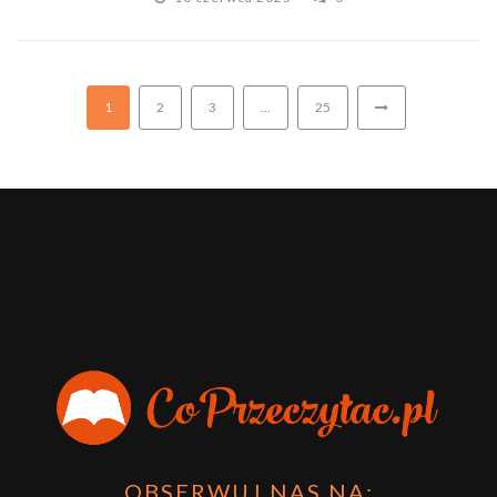
1
2
3
…
25
OBSERWUJ NAS NA: