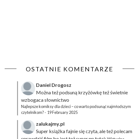
OSTATNIE KOMENTARZE
Daniel Drogosz
Można też podsuną
krzyżówkę
też świetnie
wzbogaca słownictwo
Najlepsze komiksy dla dzieci – co warto podsunąć najmłodszym
czytelnikom?
·
19 February 2025
zalukajmy.pl
Super książka fajnie się czyta, ale też polecam
sprawdzić film bo jest też super np tutaj: