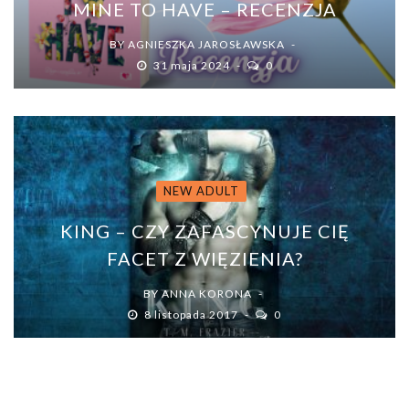
MINE TO HAVE – RECENZJA
BY
AGNIESZKA JAROSŁAWSKA
31 maja 2024
0
NEW ADULT
KING – CZY ZAFASCYNUJE CIĘ
FACET Z WIĘZIENIA?
BY
ANNA KORONA
8 listopada 2017
0