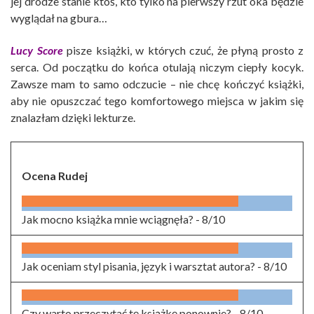
jej drodze stanie ktoś, kto tylko na pierwszy rzut oka będzie
wyglądał na gbura…
Lucy Score
pisze książki, w których czuć, że płyną prosto z
serca. Od początku do końca otulają niczym ciepły kocyk.
Zawsze mam to samo odczucie – nie chcę kończyć książki,
aby nie opuszczać tego komfortowego miejsca w jakim się
znalazłam dzięki lekturze.
Ocena Rudej
Jak mocno książka mnie wciągnęła? -
8/10
Jak oceniam styl pisania, język i warsztat autora? -
8/10
Czy warto przeczytać tę książkę ponownie? -
8/10