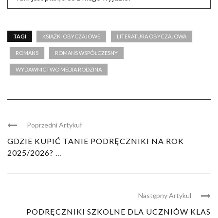
TAGI
KSIĄŻKI OBYCZAJOWE
LITERATURA OBYCZAJOWA
ROMANS
ROMANS WSPÓŁCZESNY
WYDAWNICTWO MEDIA RODZINA
Poprzedni Artykuł
GDZIE KUPIĆ TANIE PODRĘCZNIKI NA ROK
2025/2026? ...
Następny Artykul
PODRĘCZNIKI SZKOLNE DLA UCZNIÓW KLAS