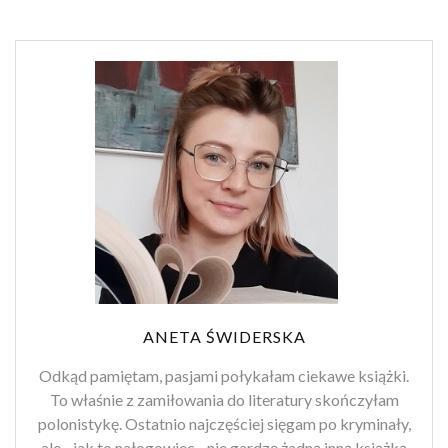
ANETA ŚWIDERSKA
Odkąd pamiętam, pasjami połykałam ciekawe książki.
To właśnie z zamiłowania do literatury skończyłam
polonistykę. Ostatnio najczęściej sięgam po kryminały,
ale - jak to nałogowiec - nie gardzę żadną inną książką