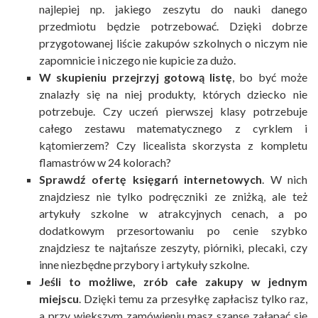
najlepiej np. jakiego zeszytu do nauki danego
przedmiotu będzie potrzebować. Dzięki dobrze
przygotowanej liście zakupów szkolnych o niczym nie
zapomnicie i niczego nie kupicie za dużo.
W skupieniu przejrzyj gotową listę
, bo być może
znalazły się na niej produkty, których dziecko nie
potrzebuje. Czy uczeń pierwszej klasy potrzebuje
całego zestawu matematycznego z cyrklem i
kątomierzem? Czy licealista skorzysta z kompletu
flamastrów w 24 kolorach?
Sprawdź ofertę księgarń internetowych
. W nich
znajdziesz nie tylko podręczniki ze zniżką, ale też
artykuły szkolne w atrakcyjnych cenach, a po
dodatkowym przesortowaniu po cenie szybko
znajdziesz te najtańsze zeszyty, piórniki, plecaki, czy
inne niezbędne przybory i artykuły szkolne.
Jeśli to możliwe, zrób całe zakupy w jednym
miejscu
. Dzięki temu za przesyłkę zapłacisz tylko raz,
a przy większym zamówieniu masz szansę załapać się