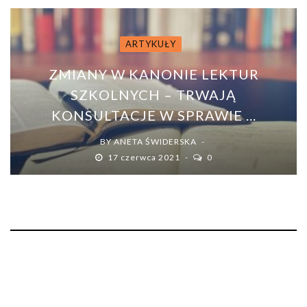
ARTYKUŁY
ZMIANY W KANONIE LEKTUR
SZKOLNYCH – TRWAJĄ
KONSULTACJE W SPRAWIE ...
BY
ANETA ŚWIDERSKA
17 czerwca 2021
0