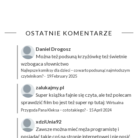
OSTATNIE KOMENTARZE
Daniel Drogosz
Można też podsuną
krzyżówkę
też świetnie
wzbogaca słownictwo
Najlepsze komiksy dla dzieci – co warto podsunąć najmłodszym
czytelnikom?
·
19 February 2025
zalukajmy.pl
Super książka fajnie się czyta, ale też polecam
sprawdzić film bo jest też super np tutaj:
Wirtualna
Przygoda Pana Kleksa – co to takiego?
·
15 April 2024
xdziUnia92
Zawsze można mieć męża programistę i
posiadać takie coś na stronie internetowej i nie nosić