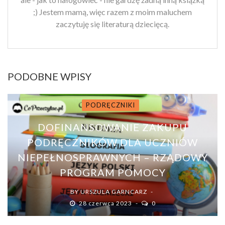
;) Jestem mamą, więc razem z moim maluchem
zaczytuję się literaturą dziecięcą.
PODOBNE WPISY
PODRĘCZNIKI
DOFINANSOWANIE ZAKUPU
PODRĘCZNIKÓW DLA UCZNIÓW
NIEPEŁNOSPRAWNYCH – RZĄDOWY
PROGRAM POMOCY
BY
URSZULA GARNCARZ
28 czerwca 2023
0