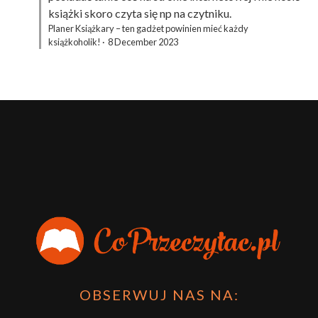
książki skoro czyta się np na czytniku.
Planer Książkary – ten gadżet powinien mieć każdy
książkoholik!
·
8 December 2023
OBSERWUJ NAS NA: