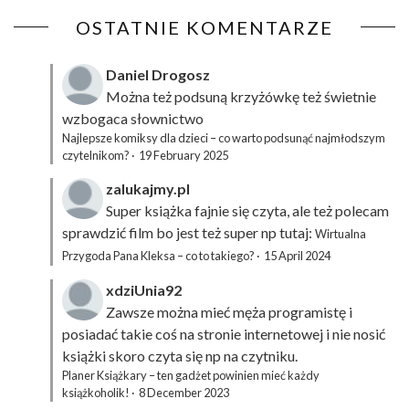
OSTATNIE KOMENTARZE
Daniel Drogosz
Można też podsuną
krzyżówkę
też świetnie
wzbogaca słownictwo
Najlepsze komiksy dla dzieci – co warto podsunąć najmłodszym
czytelnikom?
·
19 February 2025
zalukajmy.pl
Super książka fajnie się czyta, ale też polecam
sprawdzić film bo jest też super np tutaj:
Wirtualna
Przygoda Pana Kleksa – co to takiego?
·
15 April 2024
xdziUnia92
Zawsze można mieć męża programistę i
posiadać takie coś na stronie internetowej i nie nosić
książki skoro czyta się np na czytniku.
Planer Książkary – ten gadżet powinien mieć każdy
książkoholik!
·
8 December 2023