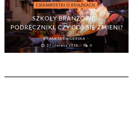
CIEKAWOSTKI O KSIĄŻKACH
SZKOŁY BRANŻOWE –
PODRĘCZNIKI, CZY COŚ SIĘ ZMIENI?
BY
ANETA ŚWIDERSKA
27 czerwca 2018
0