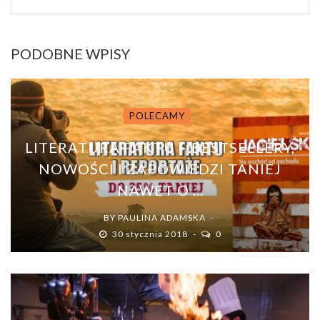
PODOBNE WPISY
POLECAMY
LITERATURA FAKTU – BESTSELLERY,
NOWOŚCI I ZAPOWIEDZI TANIEJ
NAWET O ...
BY
PAULINA ADAMSKA
30 stycznia 2018
0