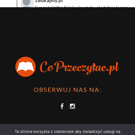
zalukajmy.pl
Super książka fajnie się czyta, ale też polecam
sprawdzić film bo jest też super np tutaj:
Wirtualna
Przygoda Pana Kleksa – co to takiego?
·
15 April 2024
xdziUnia92
Zawsze można mieć męża programistę i
posiadać takie coś na stronie internetowej i nie nosić
książki skoro czyta się np na czytniku.
Planer Książkary – ten gadżet powinien mieć każdy
książkoholik!
·
8 December 2023
OBSERWUJ NAS NA:
Ta strona korzysta z ciasteczek aby świadczyć usługi na