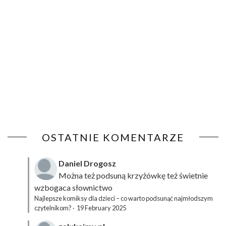
OSTATNIE KOMENTARZE
Daniel Drogosz
Można też podsuną
krzyżówkę
też świetnie
wzbogaca słownictwo
Najlepsze komiksy dla dzieci – co warto podsunąć najmłodszym
czytelnikom?
·
19 February 2025