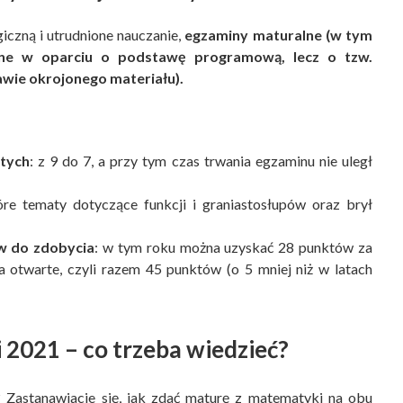
iczną i utrudnione nauczanie,
egzaminy maturalne (w tym
ne w oparciu o podstawę programową, lecz o tzw.
wie okrojonego materiału).
rtych
: z 9 do 7, a przy tym czas trwania egzaminu nie uległ
re tematy dotyczące funkcji i graniastosłupów oraz brył
w do zdobycia
: w tym roku można uzyskać 28 punktów za
 otwarte, czyli razem 45 punktów (o 5 mniej niż w latach
2021 – co trzeba wiedzieć?
Zastanawiacie się, jak zdać maturę z matematyki na obu