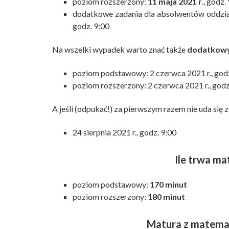
poziom rozszerzony:
11 maja 2021 r
., godz.
dodatkowe zadania dla absolwentów oddzia
godz. 9:00
Na wszelki wypadek warto znać także
dodatkowy
poziom podstawowy: 2 czerwca 2021 r., godz
poziom rozszerzony: 2 czerwca 2021 r., godz
A jeśli (odpukać!) za pierwszym razem nie uda się 
24 sierpnia 2021 r., godz. 9:00
Ile trwa m
poziom podstawowy:
170 minut
poziom rozszerzony:
180 minut
Matura z matemat