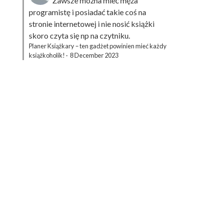
Zawsze można mieć męża
programistę i posiadać takie coś na
stronie internetowej i nie nosić książki
skoro czyta się np na czytniku.
Planer Książkary – ten gadżet powinien mieć każdy
książkoholik!
·
8 December 2023