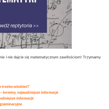
nie i nie dajcie się matematycznym zawiłościom! Trzymamy
o trzeba wiedzieć?
– terminy, najważniejsze informacje
ażniejsze informacje
gzaminacyjne