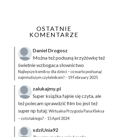
OSTATNIE
KOMENTARZE
Daniel Drogosz
Można też podsuną
krzyżówkę
też
świetnie wzbogaca słownictwo
Najlepsze komiksy dla dzieci – co warto podsunąć
najmłodszym czytelnikom?
·
19 February 2025
zalukajmy.pl
Super książka fajnie się czyta, ale
też polecam sprawdzić film bo jest też
super np tutaj:
Wirtualna Przygoda Pana Kleksa
– co to takiego?
·
15 April 2024
xdziUnia92