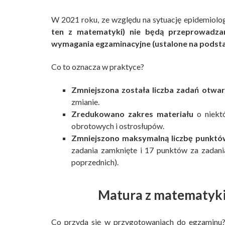
W 2021 roku, ze względu na sytuację epidemiolog
ten z matematyki) nie będą przeprowadza
wymagania egzaminacyjne (ustalone na podsta
Co to oznacza w praktyce?
Zmniejszona została liczba zadań otwa
zmianie.
Zredukowano zakres materiału
o niektó
obrotowych i ostrosłupów.
Zmniejszono maksymalną liczbę punktó
zadania zamknięte i 17 punktów za zadania
poprzednich).
Matura z matematyki 
Co przyda się w przygotowaniach do egzaminu? 