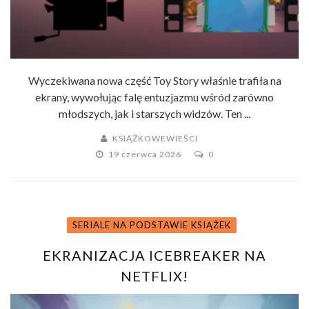
Wyczekiwana nowa część Toy Story właśnie trafiła na
ekrany, wywołując falę entuzjazmu wśród zarówno
młodszych, jak i starszych widzów. Ten ...
KSIĄŻKOWEWIEŚCI
19 czerwca 2026
0
SERIALE NA PODSTAWIE KSIĄŻEK
EKRANIZACJA ICEBREAKER NA
NETFLIX!