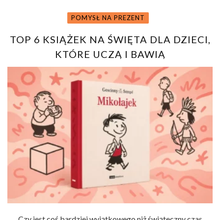
POMYSŁ NA PREZENT
TOP 6 KSIĄŻEK NA ŚWIĘTA DLA DZIECI,
KTÓRE UCZĄ I BAWIĄ
Czy jest coś bardziej wyjątkowego niż świąteczny czas