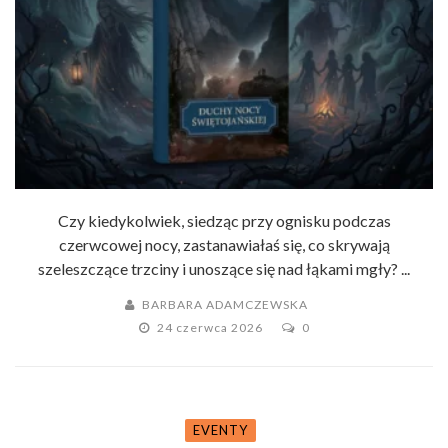
Czy kiedykolwiek, siedząc przy ognisku podczas
czerwcowej nocy, zastanawiałaś się, co skrywają
szeleszczące trzciny i unoszące się nad łąkami mgły? ...
BARBARA ADAMCZEWSKA
24 czerwca 2026
0
EVENTY