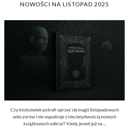
NOWOŚCI NA LISTOPAD 2025
Czy ktokolwiek potrafi oprzeć się magii listopadowych
wieczorów i nie wypatruje z niecierpliwością nowych
książkowych odkryć? Kiedy jesień już na ...