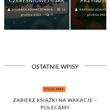
PRZYGOTOWAŃ Z
WPROWADZI
A
PUCIEM – RECENZJA
NAWYKI, 
BARBARA ADAMCZEWSKA
6
KSIĄŻKI PUCIO
NAPRAWDĘ 
grudnia 2025
0
URZĄDZA WIGILIĘ
Z TOBĄ NA 
OSTATNIE WPISY
POLECAMY
ZABIERZ KSIĄŻKI NA WAKACJE –
POLECAMY