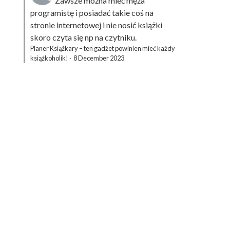
Zawsze można mieć męża
programistę i posiadać takie coś na
stronie internetowej i nie nosić książki
skoro czyta się np na czytniku.
Planer Książkary – ten gadżet powinien mieć każdy
książkoholik!
·
8 December 2023