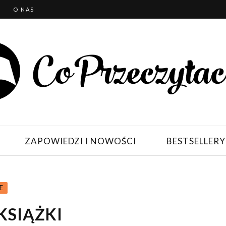
T
O NAS
ZAPOWIEDZI I NOWOŚCI
BESTSELLERY
E
KSIĄŻKI