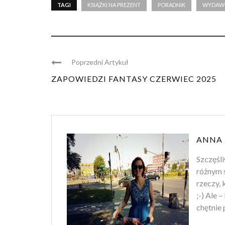
TAGI
KSIĄŻKI NA PREZENT
PORADNIK
WYDAWN
Poprzedni Artykuł
ZAPOWIEDZI FANTASY CZERWIEC 2025
ANNA 
Szczęśli
różnym s
rzeczy, 
;-) Ale 
chętnie