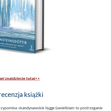
aei
znajdziecie tutaj>>
recenzja książki
 przypomina skandynawskie
hygge
(uwielbiam to postrzeganie