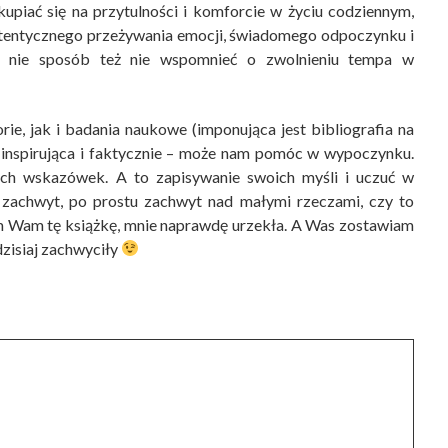
kupiać się na przytulności i komforcie w życiu codziennym,
autentycznego przeżywania emocji, świadomego odpoczynku i
le nie sposób też nie wspomnieć o zwolnieniu tempa w
ie, jak i badania naukowe (imponująca jest bibliografia na
ka, inspirująca i faktycznie – może nam pomóc w wypoczynku.
ch wskazówek. A to zapisywanie swoich myśli i uczuć w
I zachwyt, po prostu zachwyt nad małymi rzeczami, czy to
m Wam tę książkę, mnie naprawdę urzekła. A Was zostawiam
dzisiaj zachwyciły