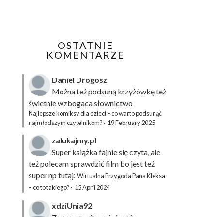
OSTATNIE
KOMENTARZE
Daniel Drogosz
Można też podsuną
krzyżówkę
też
świetnie wzbogaca słownictwo
Najlepsze komiksy dla dzieci – co warto podsunąć
najmłodszym czytelnikom?
·
19 February 2025
zalukajmy.pl
Super książka fajnie się czyta, ale
też polecam sprawdzić film bo jest też
super np tutaj:
Wirtualna Przygoda Pana Kleksa
– co to takiego?
·
15 April 2024
xdziUnia92