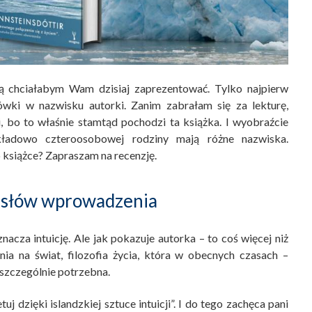
rą chciałabym Wam dzisiaj zaprezentować. Tylko najpierw
rówki w nazwisku autorki. Zanim zabrałam się za lekturę,
, bo to właśnie stamtąd pochodzi ta książka. I wyobraźcie
zykładowo czteroosobowej rodziny mają różne nazwiska.
książce? Zapraszam na recenzję.
 słów wprowadzenia
acza intuicję. Ale jak pokazuje autorka – to coś więcej niż
ia na świat, filozofia życia, która w obecnych czasach –
 szczególnie potrzebna.
tuj dzięki islandzkiej sztuce intuicji”. I do tego zachęca pani