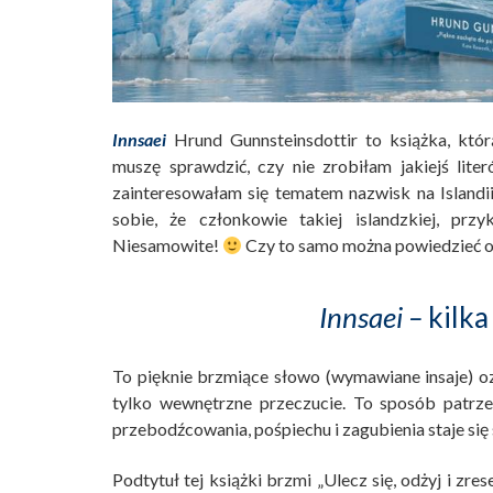
Innsaei
Hrund Gunnsteinsdottir to książka, któ
muszę sprawdzić, czy nie zrobiłam jakiejś lite
zainteresowałam się tematem nazwisk na Islandii
sobie, że członkowie takiej islandzkiej, pr
Niesamowite!
Czy to samo można powiedzieć o 
Innsaei –
kilka
To pięknie brzmiące słowo (wymawiane insaje) ozn
tylko wewnętrzne przeczucie. To sposób patrzen
przebodźcowania, pośpiechu i zagubienia staje się
Podtytuł tej książki brzmi „Ulecz się, odżyj i zrese