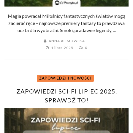
Magia powraca! Miłośnicy fantastycznych światów mogą
zacierać ręce – najnowsze premiery fantasy to prawdziwa
uczta dla wyobraźni. Smoki, pradawne legendy, ...
ANNA ALIMOWSKA
1 lipca 2025
0
ZAPOWIEDZI I NOWOŚCI
ZAPOWIEDZI SCI-FI LIPIEC 2025.
SPRAWDŹ TO!