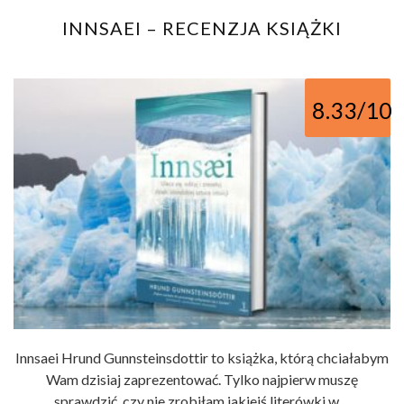
INNSAEI – RECENZJA KSIĄŻKI
8.33/10
Innsaei Hrund Gunnsteinsdottir to książka, którą chciałabym
Wam dzisiaj zaprezentować. Tylko najpierw muszę
sprawdzić, czy nie zrobiłam jakiejś literówki w ...