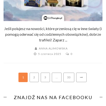
Jeśli polujesz na nowości, które przeniosą cię w inne światy (i
pomogą oderwać się od codziennych obowiązków), dobrze
trafiłeś! Zaparz ...
ANNA ALIMOWSKA
5 czerwca 2025
0
1
2
3
…
33
ZNAJDŹ NAS NA FACEBOOKU