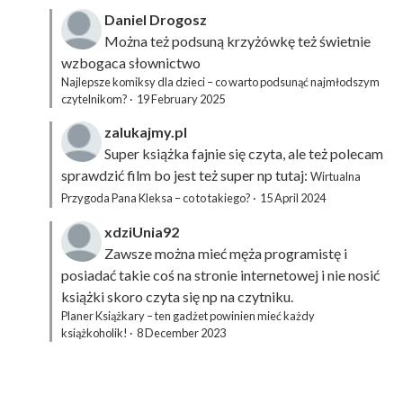
Daniel Drogosz
Można też podsuną
krzyżówkę
też świetnie
wzbogaca słownictwo
Najlepsze komiksy dla dzieci – co warto podsunąć najmłodszym
czytelnikom?
·
19 February 2025
zalukajmy.pl
Super książka fajnie się czyta, ale też polecam
sprawdzić film bo jest też super np tutaj:
Wirtualna
Przygoda Pana Kleksa – co to takiego?
·
15 April 2024
xdziUnia92
Zawsze można mieć męża programistę i
posiadać takie coś na stronie internetowej i nie nosić
książki skoro czyta się np na czytniku.
Planer Książkary – ten gadżet powinien mieć każdy
książkoholik!
·
8 December 2023