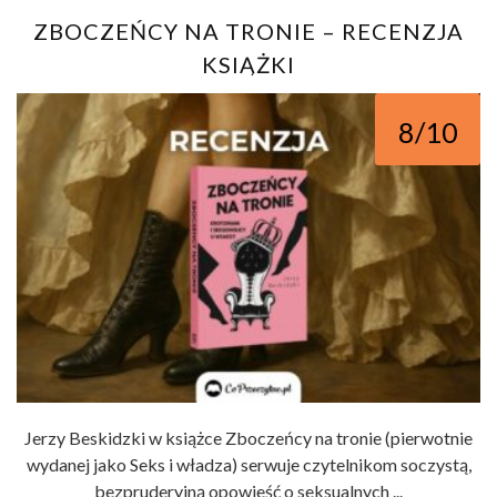
ZBOCZEŃCY NA TRONIE – RECENZJA
KSIĄŻKI
8/10
Jerzy Beskidzki w książce Zboczeńcy na tronie (pierwotnie
wydanej jako Seks i władza) serwuje czytelnikom soczystą,
bezpruderyjną opowieść o seksualnych ...