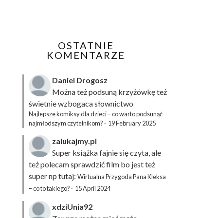
OSTATNIE
KOMENTARZE
Daniel Drogosz
Można też podsuną
krzyżówkę
też
świetnie wzbogaca słownictwo
Najlepsze komiksy dla dzieci – co warto podsunąć
najmłodszym czytelnikom?
·
19 February 2025
zalukajmy.pl
Super książka fajnie się czyta, ale
też polecam sprawdzić film bo jest też
super np tutaj:
Wirtualna Przygoda Pana Kleksa
– co to takiego?
·
15 April 2024
xdziUnia92