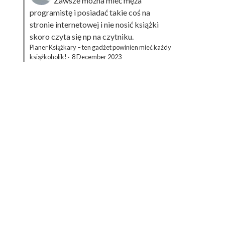
Zawsze można mieć męża
programistę i posiadać takie coś na
stronie internetowej i nie nosić książki
skoro czyta się np na czytniku.
Planer Książkary – ten gadżet powinien mieć każdy
książkoholik!
·
8 December 2023