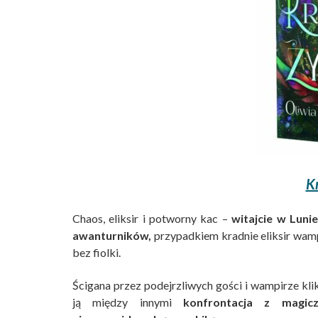
Kr
Chaos, eliksir i potworny kac –
witajcie w Lunie
awanturników,
przypadkiem kradnie eliksir wamp
bez fiolki.
Ścigana przez podejrzliwych gości i wampirze klik
ją między innymi
konfrontacja z magic