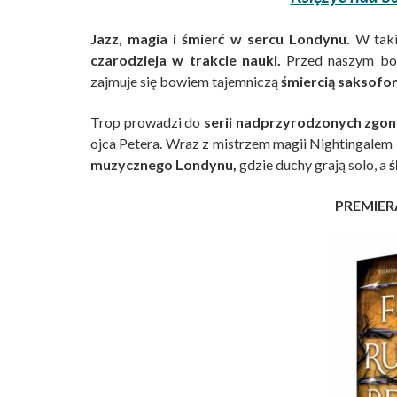
Jazz, magia i śmierć w sercu Londynu.
W taki
czarodzieja w trakcie nauki.
Przed naszym boh
zajmuje się bowiem tajemniczą
śmiercią saksofon
Trop prowadzi do
serii nadprzyrodzonych zgo
ojca Petera. Wraz z mistrzem magii Nightingalem 
muzycznego Londynu,
gdzie duchy grają solo, a
ś
PREMIERA