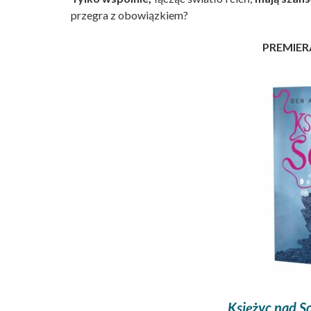
przegra z obowiązkiem?
PREMIERA
Księżyc nad So