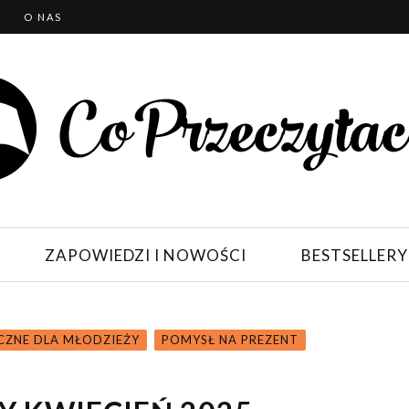
T
O NAS
ZAPOWIEDZI I NOWOŚCI
BESTSELLERY
YCZNE DLA MŁODZIEŻY
POMYSŁ NA PREZENT