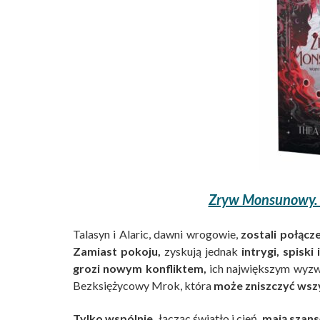
Zryw Monsunowy. 
Talasyn i Alaric, dawni wrogowie,
zostali połąc
Zamiast pokoju,
zyskują jednak
intrygi, spiski
grozi nowym konfliktem,
ich największym wyzw
Bezksiężycowy Mrok, która
może zniszczyć wsz
Tylko wspólnie,
łącząc światło i cień,
mają szansę