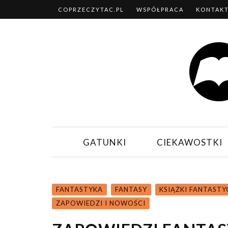
COPRZECZYTAC.PL
WSPÓŁPRACA
KONTAK
GATUNKI
CIEKAWOSTKI
FANTASTYKA
FANTASY
KSIĄŻKI FANTAST
ZAPOWIEDZI I NOWOŚCI