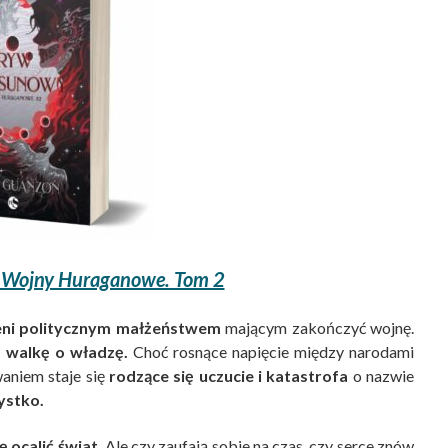
Wojny Huraganowe. Tom 2
zeni politycznym małżeństwem
mającym zakończyć wojnę.
 i walkę o władzę.
Choć rosnące napięcie między narodami
aniem staje się
rodzące się uczucie i katastrofa
o nazwie
ystko.
 ocalić świat.
Ale czy zaufają sobie na czas, czy serce znów