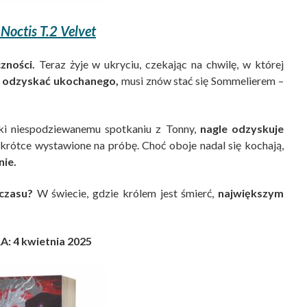
octis T.2 Velvet
zności.
Teraz
żyje w ukryciu,
czekając na chwilę, w której
 odzyskać ukochanego,
musi znów stać się Sommelierem –
ki niespodziewanemu spotkaniu z Tonny,
nagle odzyskuje
krótce wystawione na próbę. Choć oboje nadal się kochają,
nie.
czasu?
W świecie, gdzie królem jest śmierć,
największym
: 4 kwietnia 2025