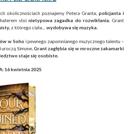
ch okolicznościach poznajemy Petera Granta,
policjanta i
aterem stoi
nietypowa zagadka do rozwikłania.
Grant
isty,
z którego ciała…
wydobywa się muzyka.
nów w Soho
i pewnego zapomnianego muzycznego talentu –
i uroczą Simone,
Grant zagłębia się w mroczne zakamarki
ledztwo staje się osobiste.
: 16 kwietnia 2025