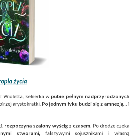
opla życia
!
Wioletta, kelnerka w
pubie pełnym nadprzyrodzonych
irzej arystokratki.
Po jednym łyku budzi się z amnezją…
i
i,
rozpoczyna szalony wyścig z czasem.
Po drodze czeka
znymi stworami,
fałszywymi sojusznikami i własną