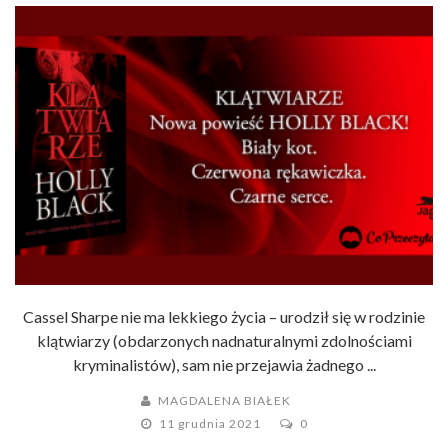
KSIĄŻĘ!
Cassel Sharpe nie ma lekkiego życia – urodził się w rodzinie
klątwiarzy (obdarzonych nadnaturalnymi zdolnościami
kryminalistów), sam nie przejawia żadnego ...
MAGDALENA BIAŁEK
11 grudnia 2021
0