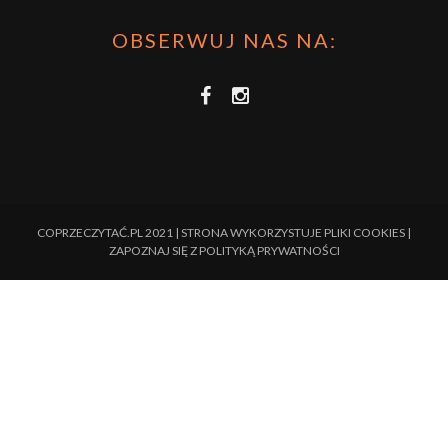
OBSERWUJ NAS NA:
COPRZECZYTAĆ.PL 2021 | STRONA WYKORZYSTUJE PLIKI COOKIES |
ZAPOZNAJ SIĘ Z
POLITYKĄ PRYWATNOŚCI