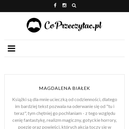
MAGDALENA BIAŁEK
Książki są dla mnie ucieczką od codzienności, dlatego
im bardziej tekst pozwala na oderwanie się od "tu i
teraz", tym chętniej go pochłaniam - z tego względu
cenię fantastykę, realizm magiczny, gotyckie horrory,
poezję oraz powieści, których akcja toczy się w