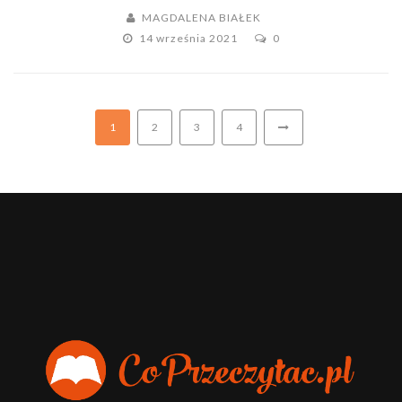
MAGDALENA BIAŁEK
14 września 2021
0
1
2
3
4