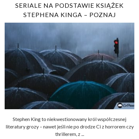
SERIALE NA PODSTAWIE KSIĄŻEK
STEPHENA KINGA – POZNAJ
NAJCIEKAWSZE
Stephen King to niekwestionowany król współczesnej
literatury grozy – nawet jeśli nie po drodze Ci z horrorem czy
thrillerem, z ...