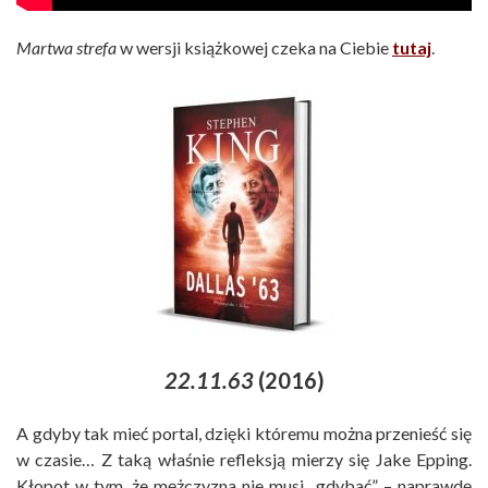
Martwa strefa
w wersji książkowej czeka na Ciebie
tutaj
.
22.11.63
(2016)
A gdyby tak mieć portal, dzięki któremu można przenieść się
w czasie… Z taką właśnie refleksją mierzy się Jake Epping.
Kłopot w tym, że mężczyzna nie musi „gdybać” – naprawdę