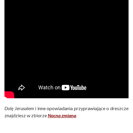
Dolę Jerusalem
i inne opowiadania przyprawiające o dreszcze
znajdziesz w zbiorze
Nocna zmiana
.