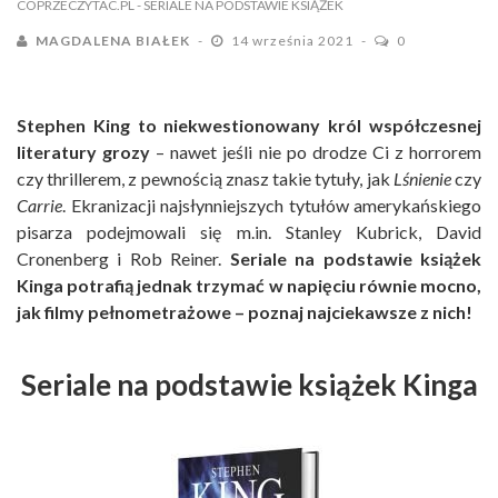
COPRZECZYTAC.PL
- SERIALE NA PODSTAWIE KSIĄŻEK
MAGDALENA BIAŁEK
14 września 2021
0
Stephen King to niekwestionowany król współczesnej
literatury grozy
– nawet jeśli nie po drodze Ci z horrorem
czy thrillerem, z pewnością znasz takie tytuły, jak
Lśnienie
czy
Carrie
. Ekranizacji najsłynniejszych tytułów amerykańskiego
pisarza podejmowali się m.in. Stanley Kubrick, David
Cronenberg i Rob Reiner.
Seriale na podstawie książek
Kinga potrafią jednak trzymać w napięciu równie mocno,
jak filmy pełnometrażowe – poznaj najciekawsze z nich!
Seriale na podstawie książek Kinga