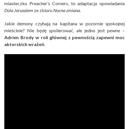
miasteczku Preacher’s Corners, to adaptacja opowiadania
Dola Jerusalem
ze zbioru
Nocna zmiana
.
Jakie demony czyhają na kapitana w pozornie spokojnej
mieścinie? Nie będę spoilerować, ale jedno jest pewne –
Adrien Brody w roli głównej z pewnością zapewni moc
aktorskich wrażeń.