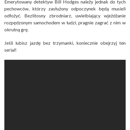
Emerytowany detektyw Bill Hodges należy jednak do tych
pechowców, którzy zasłużony odpoczynek będą musieli
odłożyć. Bezlitosny zbrodniarz, uwielbiający wjeżdżanie
rozpędzonym samochodem w ludzi, pragnie zagrać z nim w
okrutną grę.
Jeśli lubisz jazdę bez trzymanki, koniecznie obejrzyj ten
serial!