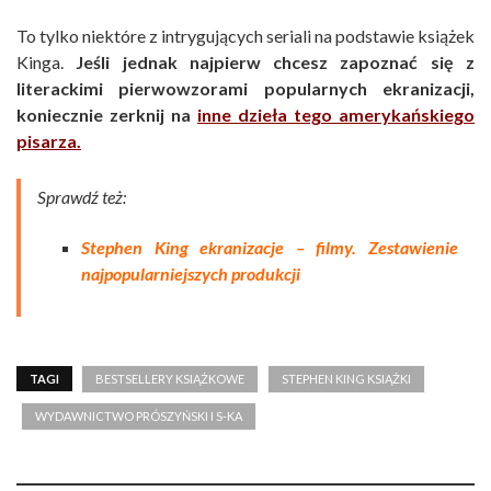
To tylko niektóre z intrygujących seriali na podstawie książek
Kinga.
Jeśli jednak najpierw chcesz zapoznać się z
literackimi pierwowzorami popularnych ekranizacji,
koniecznie zerknij na
inne dzieła
tego amerykańskiego
pisarza.
Sprawdź też:
Stephen King ekranizacje – filmy. Zestawienie
najpopularniejszych produkcji
TAGI
BESTSELLERY KSIĄŻKOWE
STEPHEN KING KSIĄŻKI
WYDAWNICTWO PRÓSZYŃSKI I S-KA