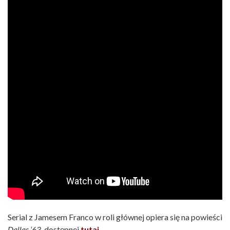
Serial z Jamesem Franco w roli głównej opiera się na powieści
Dallas ‘63
, dostępnej
tutaj
.