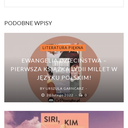
PODOBNE WPISY
LITERATURA PIĘKNA
EWANGELIA DZIECIŃSTWA –
PIERWSZA KSIĄŻKA LYDII MILLET W
JĘZYKU POLSKIM!
BY
URSZULA GARNCARZ
20 lutego 2022
0