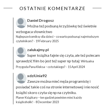
OSTATNIE KOMENTARZE
Daniel Drogosz
Można też podsuną
krzyżówkę
też świetnie
wzbogaca słownictwo
Najlepsze komiksy dla dzieci – co warto podsunąć najmłodszym
czytelnikom?
·
19 February 2025
zalukajmy.pl
Super książka fajnie się czyta, ale też polecam
sprawdzić film bo jest też super np tutaj:
Wirtualna
Przygoda Pana Kleksa – co to takiego?
·
15 April 2024
xdziUnia92
Zawsze można mieć męża programistę i
posiadać takie coś na stronie internetowej i nie nosić
książki skoro czyta się np na czytniku.
Planer Książkary – ten gadżet powinien mieć każdy
książkoholik!
·
8 December 2023