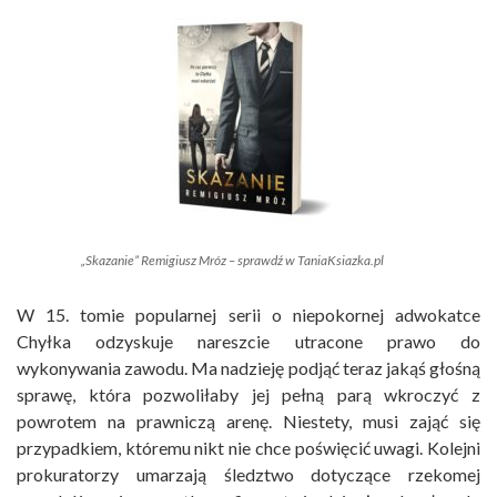
„Skazanie” Remigiusz Mróz – sprawdź w TaniaKsiazka.pl
W 15. tomie popularnej serii o niepokornej adwokatce
Chyłka odzyskuje nareszcie utracone prawo do
wykonywania zawodu. Ma nadzieję podjąć teraz jakąś głośną
sprawę, która pozwoliłaby jej pełną parą wkroczyć z
powrotem na prawniczą arenę. Niestety, musi zająć się
przypadkiem, któremu nikt nie chce poświęcić uwagi. Kolejni
prokuratorzy umarzają śledztwo dotyczące rzekomej