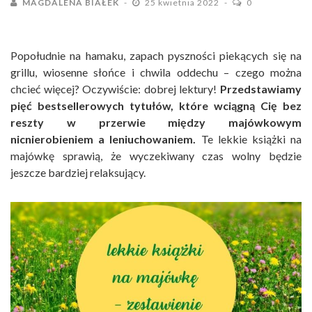
MAGDALENA BIAŁEK
25 kwietnia 2022
0
Popołudnie na hamaku, zapach pyszności piekących się na
grillu, wiosenne słońce i chwila oddechu – czego można
chcieć więcej? Oczywiście: dobrej lektury!
Przedstawiamy
pięć bestsellerowych tytułów, które wciągną Cię bez
reszty w przerwie między majówkowym
nicnierobieniem a leniuchowaniem.
Te lekkie książki na
majówkę sprawią, że wyczekiwany czas wolny będzie
jeszcze bardziej relaksujący.