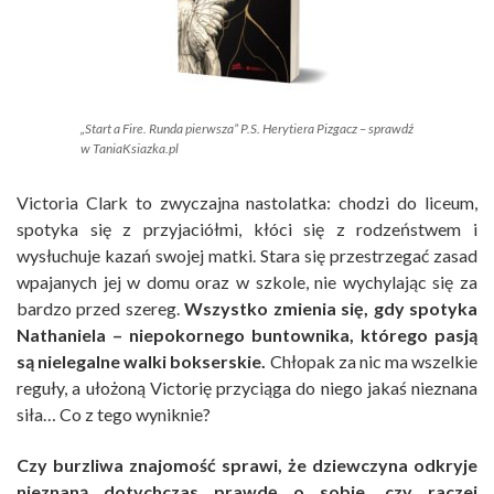
„Start a Fire. Runda pierwsza” P.S. Herytiera Pizgacz – sprawdź
w TaniaKsiazka.pl
Victoria Clark to zwyczajna nastolatka: chodzi do liceum,
spotyka się z przyjaciółmi, kłóci się z rodzeństwem i
wysłuchuje kazań swojej matki. Stara się przestrzegać zasad
wpajanych jej w domu oraz w szkole, nie wychylając się za
bardzo przed szereg.
Wszystko zmienia się, gdy spotyka
Nathaniela – niepokornego buntownika, którego pasją
są nielegalne walki bokserskie.
Chłopak za nic ma wszelkie
reguły, a ułożoną Victorię przyciąga do niego jakaś nieznana
siła… Co z tego wyniknie?
Czy burzliwa znajomość sprawi, że dziewczyna odkryje
nieznaną dotychczas prawdę o sobie, czy raczej