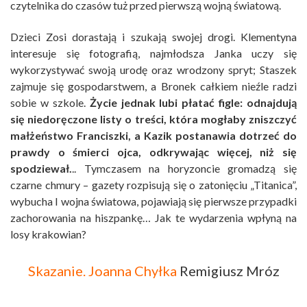
czytelnika do czasów tuż przed pierwszą wojną światową.
Dzieci Zosi dorastają i szukają swojej drogi. Klementyna
interesuje się fotografią, najmłodsza Janka uczy się
wykorzystywać swoją urodę oraz wrodzony spryt; Staszek
zajmuje się gospodarstwem, a Bronek całkiem nieźle radzi
sobie w szkole.
Życie jednak lubi płatać figle: odnajdują
się niedoręczone listy o treści, która mogłaby zniszczyć
małżeństwo Franciszki, a Kazik postanawia dotrzeć do
prawdy o śmierci ojca, odkrywając więcej, niż się
spodziewał.
.. Tymczasem na horyzoncie gromadzą się
czarne chmury – gazety rozpisują się o zatonięciu „Titanica”,
wybucha I wojna światowa, pojawiają się pierwsze przypadki
zachorowania na hiszpankę… Jak te wydarzenia wpłyną na
losy krakowian?
Skazanie. Joanna Chyłka
Remigiusz Mróz