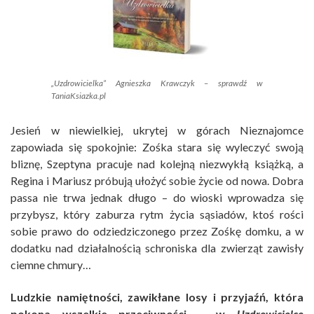
„Uzdrowicielka” Agnieszka Krawczyk – sprawdź w
TaniaKsiazka.pl
Jesień w niewielkiej, ukrytej w górach Nieznajomce
zapowiada się spokojnie: Zośka stara się wyleczyć swoją
bliznę, Szeptyna pracuje nad kolejną niezwykłą książką, a
Regina i Mariusz próbują ułożyć sobie życie od nowa. Dobra
passa nie trwa jednak długo – do wioski wprowadza się
przybysz, który zaburza rytm życia sąsiadów, ktoś rości
sobie prawo do odziedziczonego przez Zośkę domku, a w
dodatku nad działalnością schroniska dla zwierząt zawisły
ciemne chmury…
Ludzkie namiętności, zawikłane losy i przyjaźń, która
pokona wszelkie przeciwności – w
Uzdrowicielce