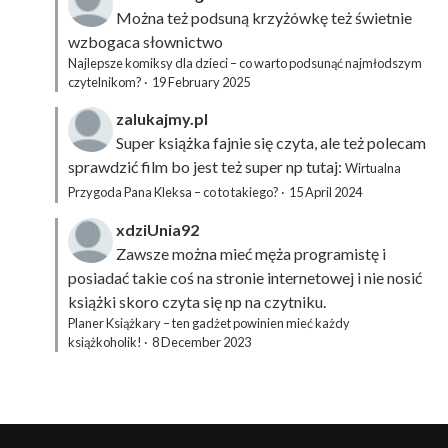
Można też podsuną
krzyżówkę
też świetnie
wzbogaca słownictwo
Najlepsze komiksy dla dzieci – co warto podsunąć najmłodszym
czytelnikom?
·
19 February 2025
zalukajmy.pl
Super książka fajnie się czyta, ale też polecam
sprawdzić film bo jest też super np tutaj:
Wirtualna
Przygoda Pana Kleksa – co to takiego?
·
15 April 2024
xdziUnia92
Zawsze można mieć męża programistę i
posiadać takie coś na stronie internetowej i nie nosić
książki skoro czyta się np na czytniku.
Planer Książkary – ten gadżet powinien mieć każdy
książkoholik!
·
8 December 2023