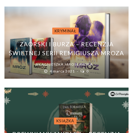
KRYMINAŁ
ZAORSKI I BURZA – RECENZJA
ŚWIETNEJ SERII REMIGIUSZA MROZA
BY
AGNIESZKA JAROSŁAWSKA
4 marca 2021
0
KSIĄŻKA