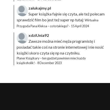
zalukajmy.pl
Super książka fajnie się czyta, ale też polecam
sprawdzić film bo jest też super np tutaj:
Wirtualna
Przygoda Pana Kleksa – co to takiego?
·
15 April 2024
xdziUnia92
Zawsze można mieć męża programistę i
posiadać takie coś na stronie internetowej i nie nosić
książki skoro czyta się np na czytniku.
Planer Książkary – ten gadżet powinien mieć każdy
książkoholik!
·
8 December 2023