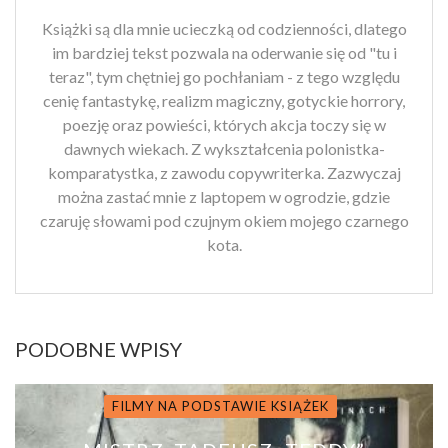
Książki są dla mnie ucieczką od codzienności, dlatego
im bardziej tekst pozwala na oderwanie się od "tu i
teraz", tym chętniej go pochłaniam - z tego względu
cenię fantastykę, realizm magiczny, gotyckie horrory,
poezję oraz powieści, których akcja toczy się w
dawnych wiekach. Z wykształcenia polonistka-
komparatystka, z zawodu copywriterka. Zazwyczaj
można zastać mnie z laptopem w ogrodzie, gdzie
czaruję słowami pod czujnym okiem mojego czarnego
kota.
PODOBNE WPISY
FILMY NA PODSTAWIE KSIĄŻEK