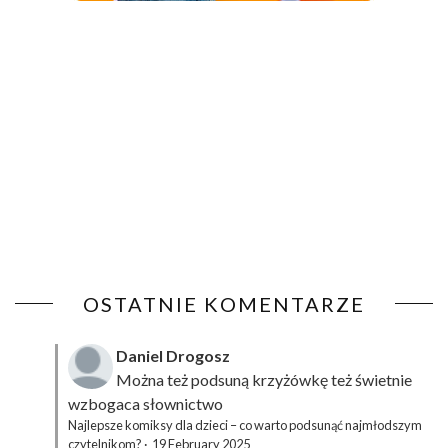
OSTATNIE KOMENTARZE
Daniel Drogosz
Można też podsuną
krzyżówkę
też świetnie
wzbogaca słownictwo
Najlepsze komiksy dla dzieci – co warto podsunąć najmłodszym
czytelnikom?
·
19 February 2025