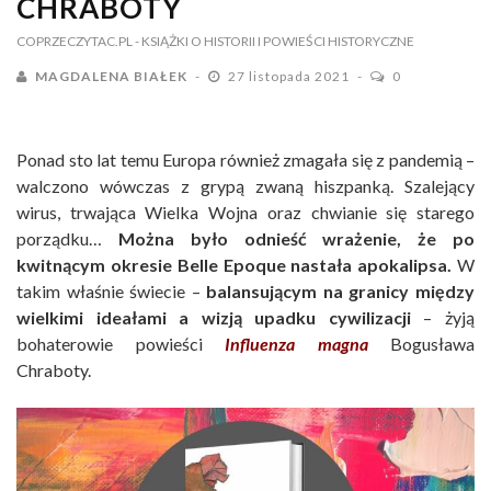
CHRABOTY
COPRZECZYTAC.PL
- KSIĄŻKI O HISTORII I POWIEŚCI HISTORYCZNE
MAGDALENA BIAŁEK
27 listopada 2021
0
Ponad sto lat temu Europa również zmagała się z pandemią –
walczono wówczas z grypą zwaną hiszpanką. Szalejący
wirus, trwająca Wielka Wojna oraz chwianie się starego
porządku…
Można było odnieść wrażenie, że po
kwitnącym okresie Belle Epoque nastała apokalipsa.
W
takim właśnie świecie –
balansującym na granicy między
wielkimi ideałami a wizją upadku cywilizacji
– żyją
bohaterowie powieści
Influenza magna
Bogusława
Chraboty.