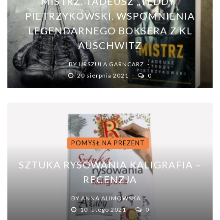
MISTRZ. TADEUSZ „TEDDY”
PIETRZYKOWSKI. WSPOMNIENIA
LEGENDARNEGO BOKSERA Z KL
AUSCHWITZ
BY
URSZULA GARNCARZ
20 sierpnia 2021
0
POMYSŁ NA PREZENT
SZTUKA RYSOWANIA KALIGRAFIA –
RECENZJA
BY
ANNA ALIMOWSKA
10 lutego 2021
0