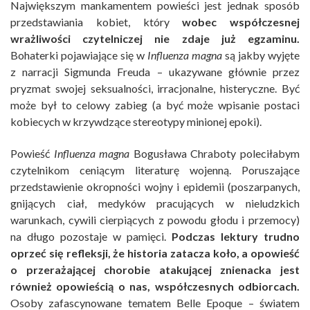
Największym mankamentem powieści jest jednak sposób
przedstawiania kobiet, który
wobec współczesnej
wrażliwości czytelniczej nie zdaje już egzaminu.
Bohaterki pojawiające się w
Influenza magna
są jakby wyjęte
z narracji Sigmunda Freuda – ukazywane głównie przez
pryzmat swojej seksualności, irracjonalne, histeryczne. Być
może był to celowy zabieg (a być może wpisanie postaci
kobiecych w krzywdzące stereotypy minionej epoki).
Powieść
Influenza magna
Bogusława Chraboty poleciłabym
czytelnikom ceniącym literaturę wojenną. Poruszające
przedstawienie okropności wojny i epidemii (poszarpanych,
gnijących ciał, medyków pracujących w nieludzkich
warunkach, cywili cierpiących z powodu głodu i przemocy)
na długo pozostaje w pamięci.
Podczas lektury trudno
oprzeć się refleksji, że historia zatacza koło, a opowieść
o przerażającej chorobie atakującej znienacka jest
również opowieścią o nas, współczesnych odbiorcach.
Osoby zafascynowane tematem Belle Epoque – światem