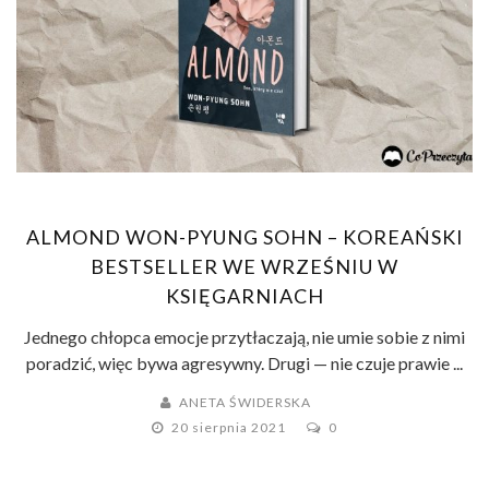
ALMOND WON-PYUNG SOHN – KOREAŃSKI
BESTSELLER WE WRZEŚNIU W
KSIĘGARNIACH
Jednego chłopca emocje przytłaczają, nie umie sobie z nimi
poradzić, więc bywa agresywny. Drugi — nie czuje prawie ...
ANETA ŚWIDERSKA
20 sierpnia 2021
0