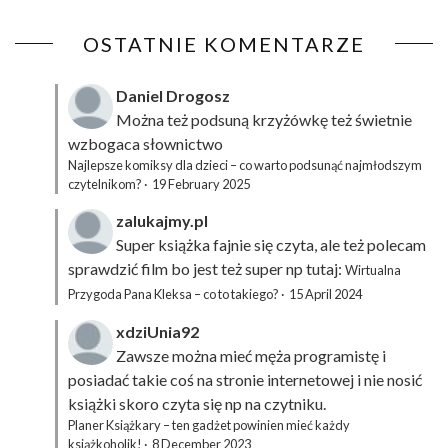
OSTATNIE KOMENTARZE
Daniel Drogosz
Można też podsuną
krzyżówkę
też świetnie
wzbogaca słownictwo
Najlepsze komiksy dla dzieci – co warto podsunąć najmłodszym
czytelnikom?
·
19 February 2025
zalukajmy.pl
Super książka fajnie się czyta, ale też polecam
sprawdzić film bo jest też super np tutaj:
Wirtualna
Przygoda Pana Kleksa – co to takiego?
·
15 April 2024
xdziUnia92
Zawsze można mieć męża programistę i
posiadać takie coś na stronie internetowej i nie nosić
książki skoro czyta się np na czytniku.
Planer Książkary – ten gadżet powinien mieć każdy
książkoholik!
·
8 December 2023