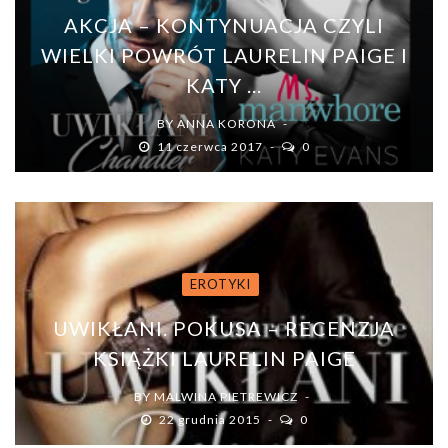
AKCJA – KONTYNUACJA CZYLI
WIELKI POWRÓT LAURELIN PAIGE I
KATY ...
BY
ANNA KORONA
11 czerwca 2017
0
EROTYKI
UWIKŁANI. POKUSA – RECENZJA
KSIĄŻKI LAURELIN PAIGE
BY
MALWINA PIETREWICZ
22 grudnia 2015
0