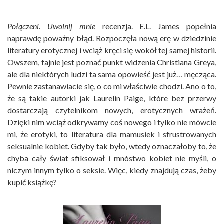
Połączeni. Uwolnij mnie
recenzja. E.L. James popełnia
naprawdę poważny błąd. Rozpoczęła nową erę w dziedzinie
literatury erotycznej i wciąż kręci się wokół tej samej historii.
Owszem, fajnie jest poznać punkt widzenia Christiana Greya,
ale dla niektórych ludzi ta sama opowieść jest już… męcząca.
Pewnie zastanawiacie się, o co mi właściwie chodzi. Ano o to,
że są takie autorki jak Laurelin Paige, które bez przerwy
dostarczają czytelnikom nowych, erotycznych wrażeń.
Dzięki nim wciąż odkrywamy coś nowego i tylko nie mówcie
mi, że erotyki, to literatura dla mamusiek i sfrustrowanych
seksualnie kobiet. Gdyby tak było, wtedy oznaczałoby to, że
chyba cały świat sfiksował i mnóstwo kobiet nie myśli, o
niczym innym tylko o seksie. Więc, kiedy znajdują czas, żeby
kupić książkę?