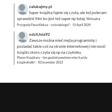
zalukajmy.pl
Super książka fajnie się czyta, ale też polecam
sprawdzić film bo jest też super np tutaj:
Wirtualna
Przygoda Pana Kleksa – co to takiego?
·
15 April 2024
xdziUnia92
Zawsze można mieć męża programistę i
posiadać takie coś na stronie internetowej i nie nosić
książki skoro czyta się np na czytniku.
Planer Książkary – ten gadżet powinien mieć każdy
książkoholik!
·
8 December 2023