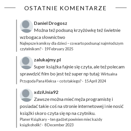
OSTATNIE KOMENTARZE
Daniel Drogosz
Można też podsuną
krzyżówkę
też świetnie
wzbogaca słownictwo
Najlepsze komiksy dla dzieci – co warto podsunąć najmłodszym
czytelnikom?
·
19 February 2025
zalukajmy.pl
Super książka fajnie się czyta, ale też polecam
sprawdzić film bo jest też super np tutaj:
Wirtualna
Przygoda Pana Kleksa – co to takiego?
·
15 April 2024
xdziUnia92
Zawsze można mieć męża programistę i
posiadać takie coś na stronie internetowej i nie nosić
książki skoro czyta się np na czytniku.
Planer Książkary – ten gadżet powinien mieć każdy
książkoholik!
·
8 December 2023