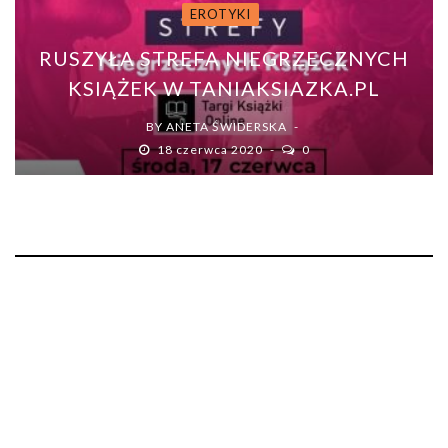
EROTYKI
RUSZYŁA STREFA NIEGRZECZNYCH
KSIĄŻEK W TANIAKSIAZKA.PL
BY
ANETA ŚWIDERSKA
18 czerwca 2020
0