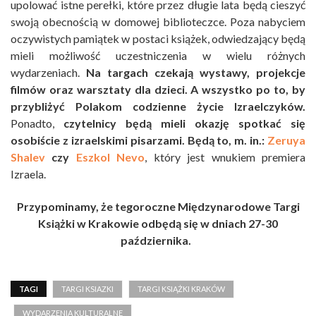
upolować istne perełki, które przez długie lata będą cieszyć
swoją obecnością w domowej biblioteczce. Poza nabyciem
oczywistych pamiątek w postaci książek, odwiedzający będą
mieli możliwość uczestniczenia w wielu różnych
wydarzeniach.
Na targach czekają wystawy, projekcje
filmów oraz warsztaty dla dzieci. A wszystko po to, by
przybliżyć Polakom codzienne życie Izraelczyków.
Ponadto,
czytelnicy będą mieli okazję spotkać się
osobiście z izraelskimi pisarzami. Będą to, m. in.:
Zeruya
Shalev
czy
Eszkol Nevo
, który jest wnukiem premiera
Izraela.
Przypominamy, że tegoroczne Międzynarodowe Targi
Książki w Krakowie odbędą się w dniach 27-30
października.
TAGI
TARGI KSIAZKI
TARGI KSIĄŻKI KRAKÓW
WYDARZENIA KULTURALNE