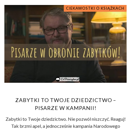
CIEKAWOSTKI O KSIĄŻKACH
ZABYTKI TO TWOJE DZIEDZICTWO –
PISARZE W KAMPANII!
Zabytki to Twoje dziedzictwo. Nie pozwól niszczyć. Reaguj!
Tak brzmi apel, a jednocześnie kampania Narodowego