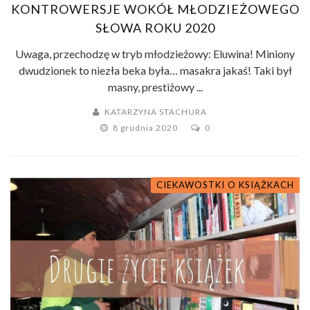
KONTROWERSJE WOKÓŁ MŁODZIEŻOWEGO
SŁOWA ROKU 2020
Uwaga, przechodzę w tryb młodzieżowy: Eluwina! Miniony
dwudzionek to niezła beka była… masakra jakaś! Taki był
masny, prestiżowy ...
KATARZYNA STACHURA
8 grudnia 2020
0
CIEKAWOSTKI O KSIĄŻKACH