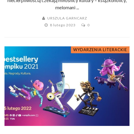
niecierpliwością czekają miłośnicy kultury – książkoholicy,
melomani ...
URSZULA GARNCARZ
8 lutego 2023
0
WYDARZENIA LITERACKIE