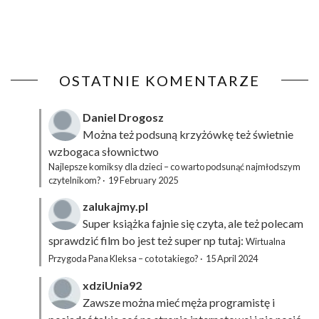
OSTATNIE KOMENTARZE
Daniel Drogosz
Można też podsuną
krzyżówkę
też świetnie
wzbogaca słownictwo
Najlepsze komiksy dla dzieci – co warto podsunąć najmłodszym
czytelnikom?
·
19 February 2025
zalukajmy.pl
Super książka fajnie się czyta, ale też polecam
sprawdzić film bo jest też super np tutaj:
Wirtualna
Przygoda Pana Kleksa – co to takiego?
·
15 April 2024
xdziUnia92
Zawsze można mieć męża programistę i