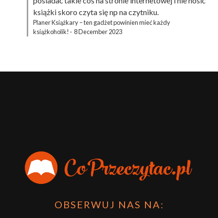
posiadać takie coś na stronie internetowej i nie nosić
książki skoro czyta się np na czytniku.
Planer Książkary – ten gadżet powinien mieć każdy
książkoholik!
·
8 December 2023
OBSERWUJ NAS NA: