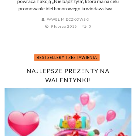
powraca z akcją „Nie bądź żyła”, która ma na celu
promowanie idei honorowego krwiodawstwa. ...
PAWEŁ MIECZKOWSKI
9 lutego 2016
0
BESTSELLERY I ZESTAWIENIA
NAJLEPSZE PREZENTY NA
WALENTYNKI!