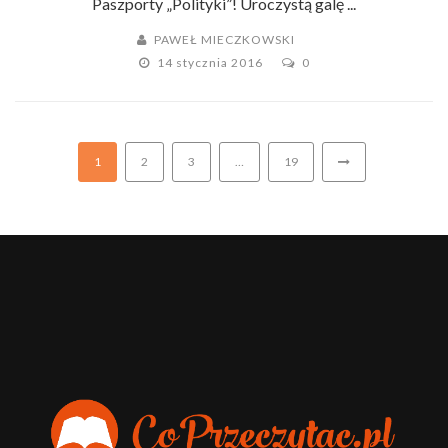
Paszporty „Polityki”! Uroczystą galę ...
PAWEŁ MIECZKOWSKI
14 stycznia 2016
0
1
2
3
…
19