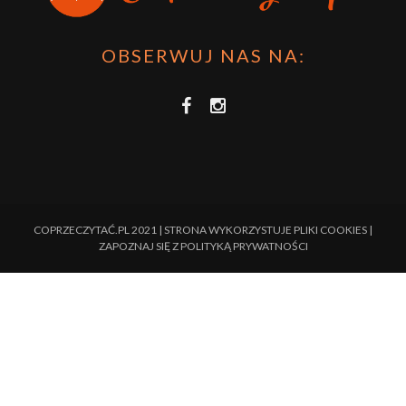
OBSERWUJ NAS NA:
COPRZECZYTAĆ.PL 2021 | STRONA WYKORZYSTUJE PLIKI COOKIES |
ZAPOZNAJ SIĘ Z
POLITYKĄ PRYWATNOŚCI