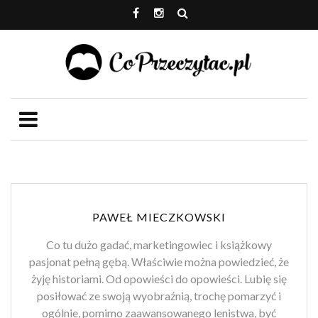
PAWEŁ MIECZKOWSKI
Co tu dużo gadać, marketingowiec i książkowy
pasjonat pełną gębą. Właściwie można powiedzieć, że
żyję historiami. Od opowieści do opowieści. Lubię się
posiłować ze swoją wyobraźnią, trochę pomarzyć i
ogólnie, pomimo zaawansowanego lenistwa, być