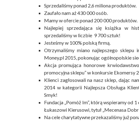
Sprzedaliśmy ponad 2,6 miliona produktów.
Zaufało nam aż 430 000 osób.
Mamy w ofercie ponad 200 000 produktów.
Najlepiej sprzedająca się książka w his
sprzedaliśmy w liczbie 9 700 sztuk!
Jesteśmy w 100% polską firmą.
Otrzymaliśmy miano najlepszego sklepu i
Money.pl 2015, pokonując ogólnopolskie sie
Akcja promująca honorowe krwiodawstwo, 
promocyjna sklepu” w konkursie Ekomersy 
Klienci zagłosowali na nasz sklep, dają
2014 w kategorii Najlepsza Obsługa Klient
Smyk!
Fundacja „Pomóż Im”, którą wspieramy od 1 
Łukaszowi Kierusowi, tytuł „Mecenasa Dobr
Na cele charytatywne przekazaliśmy już pona