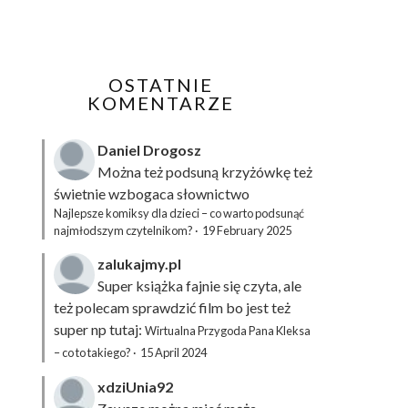
OSTATNIE
KOMENTARZE
Daniel Drogosz
Można też podsuną
krzyżówkę
też
świetnie wzbogaca słownictwo
Najlepsze komiksy dla dzieci – co warto podsunąć
najmłodszym czytelnikom?
·
19 February 2025
zalukajmy.pl
Super książka fajnie się czyta, ale
też polecam sprawdzić film bo jest też
super np tutaj:
Wirtualna Przygoda Pana Kleksa
– co to takiego?
·
15 April 2024
xdziUnia92