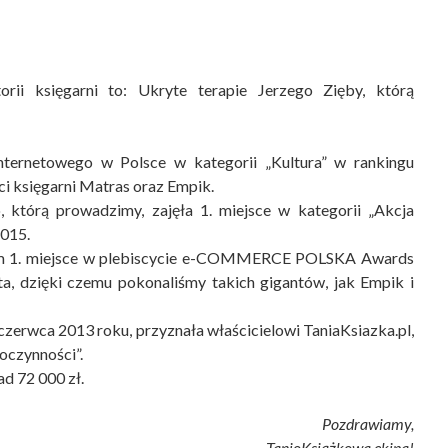
torii księgarni to: Ukryte terapie Jerzego Zięby, którą
nternetowego w Polsce w kategorii „Kultura” w rankingu
ci księgarni Matras oraz Empik.
którą prowadzimy, zajęła 1. miejsce w kategorii „Akcja
2015.
c nam 1. miejsce w plebiscycie e-COMMERCE POLSKA Awards
a, dzięki czemu pokonaliśmy takich gigantów, jak Empik i
czerwca 2013 roku, przyznała właścicielowi TaniaKsiazka.pl,
oczynności”.
d 72 000 zł.
Pozdrawiamy,
TanioKsiążkowa ekipa!