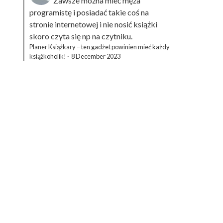
Zawsze można mieć męża
programistę i posiadać takie coś na
stronie internetowej i nie nosić książki
skoro czyta się np na czytniku.
Planer Książkary – ten gadżet powinien mieć każdy
książkoholik!
·
8 December 2023