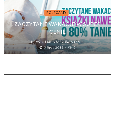
POLECAMY
ZACZYTANE WAKACJE W SUPER
CENIE
BY
AGNIESZKA JAROSŁAWSKA
3 lipca 2018
0