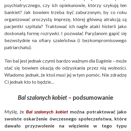
psychiatrycznego, czy ich opiekunowie, którzy szykują ten
bankiet? Jak bowiem trzeba być zaburzonym, by co roku
organizować uroczystą imprezę, której główną atrakcją są
pacjentki szpitala? Traktować ich nagłe ataki histerii jako
doskonałą formę rozrywki. I pozwalać Paryżanom gapić się
bezwstydnie na ofiary szaleństwa (i bezkompromisowego
patriarchatu).
Ten bal jest jednak czymś bardzo ważnym dla Eugénie – może
stać się bowiem okazją do odzyskania przez nią wolności.
Wiadomo jednak, że ktoś musi jej w tym pomóc. Nie zdradzę
Ci jednak kto to będzie…
Bal szalonych kobiet
– podsumowanie
Myślę, że
Bal szalonych kobiet
można potraktować jako
swoiste oskarżenie ówczesnego społeczeństwa, które
dawało przyzwolenie na więzienie w tego typu