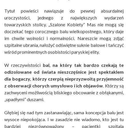
Tytuł powieści nawiązuje do pewnej absurdalnej
uroczystości, jednego z największych wydarzeń
towarzyskich stolicy. „Szalone Kobiety” Mas nie mogą się
doczekać tego corocznego balu wielkopostnego, który daje
im chwile wolności i normalności. Nareszcie mogą zdjąć
szpitalne ubrania, nałożyć odświętne suknie balowe i tańczyć
wśród prominentnych osobistości paryskiej elity.
W rzeczywistości
bal, na który tak bardzo czekają te
odizolowane od świata nieszczęśnice jest spektaklem
dla bogaczy, którzy czerpią nieprzyzwoitą przyjemność
z obserwacji chorych umysłowo i ich objawów
. Którzy są
zachwyceni możliwością bliskiego obcowanie z obłąkanymi,
„upadłymi” duszami.
Głębiej się nad tym zastanawiając, sama koncepcja balu jest
wysoce niepokojąca. I w zasadzie nie wiadomo, kto jest tu
bardziej niezrównoważony – pacjentki szpitala