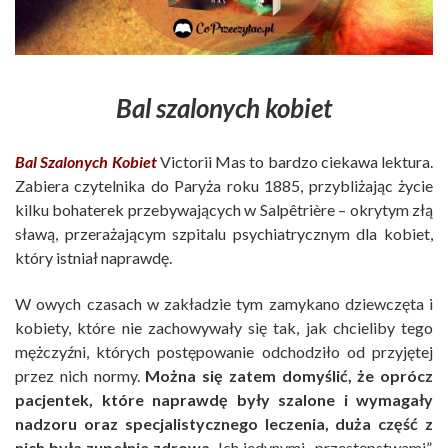
Bal szalonych kobiet
Bal Szalonych Kobiet
Victorii Mas to bardzo ciekawa lektura.
Zabiera czytelnika do Paryża roku 1885, przybliżając życie
kilku bohaterek przebywających w Salpêtrière – okrytym złą
sławą, przerażającym szpitalu psychiatrycznym dla kobiet,
który istniał naprawdę.
W owych czasach w zakładzie tym zamykano dziewczęta i
kobiety, które nie zachowywały się tak, jak chcieliby tego
mężczyźni, których postępowanie odchodziło od przyjętej
przez nich normy.
Można się zatem domyślić, że oprócz
pacjentek, które naprawdę były szalone i wymagały
nadzoru oraz specjalistycznego leczenia, duża część z
nich była zupełnie zdrowa.
Ich jedynymi „przestępstwami”,