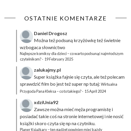
OSTATNIE KOMENTARZE
Daniel Drogosz
Można też podsuną
krzyżówkę
też świetnie
wzbogaca słownictwo
Najlepsze komiksy dla dzieci – co warto podsunąć najmłodszym
czytelnikom?
·
19 February 2025
zalukajmy.pl
Super książka fajnie się czyta, ale też polecam
sprawdzić film bo jest też super np tutaj:
Wirtualna
Przygoda Pana Kleksa – co to takiego?
·
15 April 2024
xdziUnia92
Zawsze można mieć męża programistę i
posiadać takie coś na stronie internetowej i nie nosić
książki skoro czyta się np na czytniku.
Planer Książkary – ten gadżet powinien mieć każdy