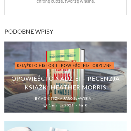
chłonę cudze, tworzę własne.
PODOBNE WPISY
KSIĄŻKI O HISTORII I POWIEŚCI HISTORYCZNE
OPOWIEŚCI O NADZIEI – RECENZJA
KSIĄŻKI HEATHER MORRIS
BY
AGNIESZKA JAROSŁAWSKA
1 marca 2021
0