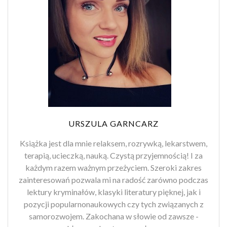
URSZULA GARNCARZ
Książka jest dla mnie relaksem, rozrywką, lekarstwem,
terapią, ucieczką, nauką. Czystą przyjemnością! I za
każdym razem ważnym przeżyciem. Szeroki zakres
zainteresowań pozwala mi na radość zarówno podczas
lektury kryminałów, klasyki literatury pięknej, jak i
pozycji popularnonaukowych czy tych związanych z
samorozwojem. Zakochana w słowie od zawsze -