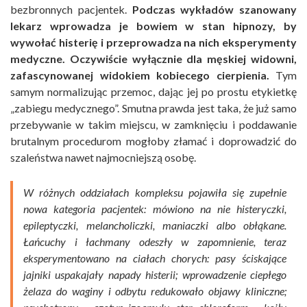
bezbronnych pacjentek.
Podczas wykładów szanowany
lekarz wprowadza je bowiem w stan hipnozy, by
wywołać histerię i przeprowadza na nich eksperymenty
medyczne. Oczywiście wyłącznie dla męskiej widowni,
zafascynowanej widokiem kobiecego cierpienia.
Tym
samym normalizując przemoc, dając jej po prostu etykietkę
„zabiegu medycznego”. Smutna prawda jest taka, że już samo
przebywanie w takim miejscu, w zamknięciu i poddawanie
brutalnym procedurom mogłoby złamać i doprowadzić do
szaleństwa nawet najmocniejszą osobę.
W różnych oddziałach kompleksu pojawiła się zupełnie
nowa kategoria pacjentek: mówiono na nie histeryczki,
epileptyczki, melancholiczki, maniaczki albo obłąkane.
Łańcuchy i łachmany odeszły w zapomnienie, teraz
eksperymentowano na ciałach chorych: pasy ściskające
jajniki uspakajały napady histerii; wprowadzenie ciepłego
żelaza do waginy i odbytu redukowało objawy kliniczne;