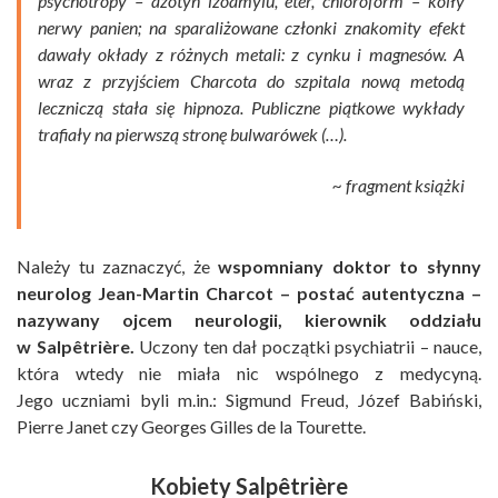
psychotropy – azotyn izoamylu, eter, chloroform – koiły
nerwy panien; na sparaliżowane członki znakomity efekt
dawały okłady z różnych metali: z cynku i magnesów. A
wraz z przyjściem Charcota do szpitala nową metodą
leczniczą stała się hipnoza. Publiczne piątkowe wykłady
trafiały na pierwszą stronę bulwarówek (…).
~ fragment książki
Należy tu zaznaczyć, że
wspomniany doktor to słynny
neurolog Jean-Martin Charcot – postać autentyczna –
nazywany ojcem neurologii, kierownik oddziału
w Salpêtrière.
Uczony ten dał początki psychiatrii – nauce,
która wtedy nie miała nic wspólnego z medycyną.
Jego uczniami byli m.in.: Sigmund Freud, Józef Babiński,
Pierre Janet czy Georges Gilles de la Tourette.
Kobiety Salpêtrière