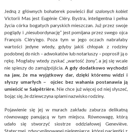
Jedną z głównych bohaterek powieści
Bal szalonych kobiet
Victorii Mas jest Eugénie Cléry. Bystra, inteligentna i pełna
życia córka bogatych paryskich mieszczan. Już przez swoje
poglądy i „niesubordynację” jest pomijana przez swego ojca
François Cléry’ego. Poza tym w jego oczach nabrałaby
wartości jedyne wtedy, gdyby jakiś chłopak z rodziny
podobnej do nich – adwokatów lub notariuszy – poprosił ją o
rękę. Mogłaby wtedy zyskać „wartość żony”, a jej się wcale
nie spieszy do zamążpójścia.
A gdy dodatkowo wychodzi
na jaw, że ma wyjątkowy dar, dzięki któremu widzi i
słyszy umarłych – ojciec bez wahania postanawia ją
umieścić w Salpêtrière.
Nie chce już więcej od niej słyszeć,
bojąc się, że dziewczyna splami nazwisko rodziny.
Pojawienie się jej w murach zakładu zaburza delikatną
równowagę panującą w tym miejscu. Równowagę, którą
udało się stworzyć siostrze oddziałowej Geneviève.
Statecznej, zdyscyplinowanej pielęgniarce, której pacjentki z