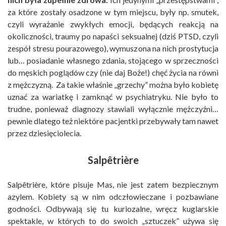
za które zostały osadzone w tym miejscu, były np. smutek,
czyli wyrażanie zwykłych emocji, będących reakcją na
okoliczności, traumy po napaści seksualnej (dziś PTSD, czyli
zespół stresu pourazowego), wymuszona na nich prostytucja
lub… posiadanie własnego zdania, stojącego w sprzeczności
do męskich poglądów czy (nie daj Boże!) chęć życia na równi
z mężczyzną. Za takie właśnie „grzechy” można było kobietę
uznać za wariatkę i zamknąć w psychiatryku. Nie było to
trudne, ponieważ diagnozy stawiali wyłącznie mężczyźni…
pewnie dlatego też niektóre pacjentki przebywały tam nawet
przez dziesięciolecia.
Salpêtrière
Salpêtrière, które pisuje Mas, nie jest zatem bezpiecznym
azylem. Kobiety są w nim odczłowieczane i pozbawiane
godności. Odbywają się tu kuriozalne, wręcz kuglarskie
spektakle, w których to do swoich „sztuczek” używa się