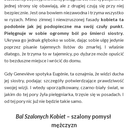
jednej strony się obawiają, ale z drugiej czują się przy niej
bezpiecznie. Jest ona bowiem niezawodna i trzyma wszystko
w ryzach. Mimo zimnej i niewzruszonej fasady
kobieta ta
podobnie jak jej podopieczne ma swój czuły punkt.
Pielęgnuje w sobie ogromny ból po śmierci siostry.
Ukrywa go jednak głęboko w sobie, dając sobie ulgę jedynie
poprzez pisanie tajemnych listów do zmarłej. I właśnie
dlatego, że trzyma to w tajemnicy, po dyżurze może opuścić
to bezduszne miejsce i wrócić do domu.
Gdy Geneviève spotyka Eugénie, ta oznajmia, że widzi ducha
jej siostry, podając szczegóły potwierdzające prawdziwość
swojej wizji. I wtedy uporządkowany, czarno-biały świat, w
jakim do tej pory żyła pielęgniarka, trzęsie się w posadach. I
od tej pory nic już nie będzie takie samo.
Bal Szalonych Kobiet
– szalony pomysł
mężczyzn