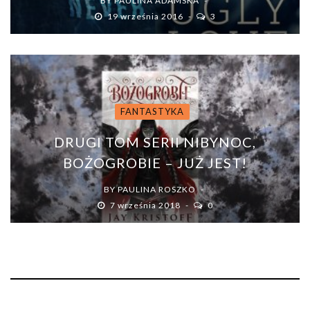
BY
PAULINA ADAMSKA
19 września 2016
3
FANTASTYKA
DRUGI TOM SERII NIBYNOC,
BOŻOGROBIE – JUŻ JEST!
BY
PAULINA ROSZKO
7 września 2018
0