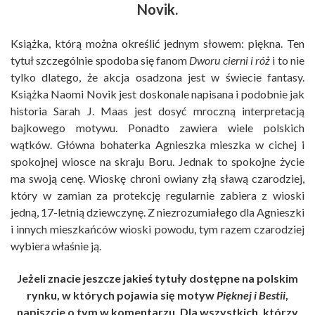
Novik.
Książka, którą można określić jednym słowem: piękna. Ten
tytuł szczególnie spodoba się fanom
Dworu cierni i róż
i to nie
tylko dlatego, że akcja osadzona jest w świecie fantasy.
Książka Naomi Novik jest doskonale napisana i podobnie jak
historia Sarah J. Maas jest dosyć mroczną interpretacją
bajkowego motywu. Ponadto zawiera wiele polskich
wątków. Główna bohaterka Agnieszka mieszka w cichej i
spokojnej wiosce na skraju Boru. Jednak to spokojne życie
ma swoją cenę. Wioskę chroni owiany złą sławą czarodziej,
który w zamian za protekcję regularnie zabiera z wioski
jedną, 17-letnią dziewczynę. Z niezrozumiałego dla Agnieszki
i innych mieszkańców wioski powodu, tym razem czarodziej
wybiera właśnie ją.
Jeżeli znacie jeszcze jakieś tytuły dostępne na polskim
rynku, w których pojawia się motyw
Pięknej i Bestii
,
napiszcie o tym w komentarzu. Dla wszystkich, którzy