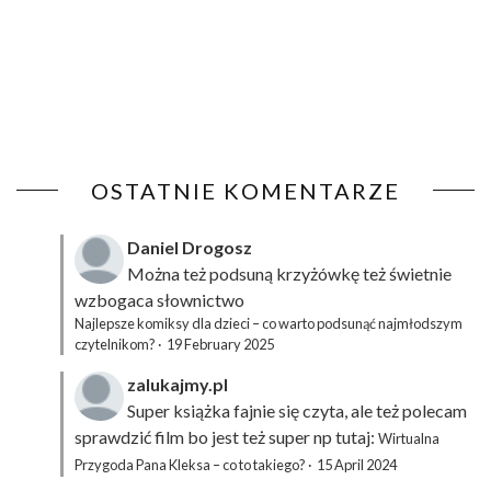
OSTATNIE KOMENTARZE
Daniel Drogosz
Można też podsuną
krzyżówkę
też świetnie
wzbogaca słownictwo
Najlepsze komiksy dla dzieci – co warto podsunąć najmłodszym
czytelnikom?
·
19 February 2025
zalukajmy.pl
Super książka fajnie się czyta, ale też polecam
sprawdzić film bo jest też super np tutaj:
Wirtualna
Przygoda Pana Kleksa – co to takiego?
·
15 April 2024