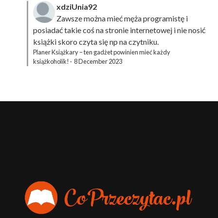
xdziUnia92
Zawsze można mieć męża programistę i
posiadać takie coś na stronie internetowej i nie nosić
książki skoro czyta się np na czytniku.
Planer Książkary – ten gadżet powinien mieć każdy
książkoholik!
·
8 December 2023