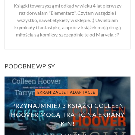
Książki towarzyszą mi odkąd w wieku 4 lat pierwszy
raz dorwałam "Elementarz". Czytam wszędzie i
wszystko, nawet etykiety w sklepie. ;) Uwielbiam
kryminały i fantastykę, a oprócz książek moją drugą
miłością są komiksy, szczególnie te od Marvela. :P
PODOBNE WPISY
EKRANIZACJE I ADAPTACJE
PRZYNAJMNIEJ 3 KSIĄŻKI COLLEEN
HOOVER MOGĄ TRAFIĆ NA EKRANY
KIN!