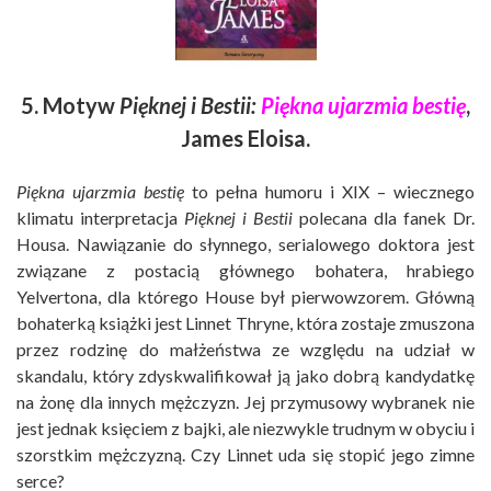
5. Motyw
Pięknej i Bestii:
Piękna ujarzmia bestię
,
James Eloisa.
Piękna ujarzmia bestię
to pełna humoru i XIX – wiecznego
klimatu interpretacja
Pięknej i
Bestii
polecana dla fanek Dr.
Housa. Nawiązanie do słynnego, serialowego doktora jest
związane z postacią głównego bohatera, hrabiego
Yelvertona, dla którego House był pierwowzorem. Główną
bohaterką książki jest Linnet Thryne, która zostaje zmuszona
przez rodzinę do małżeństwa ze względu na udział w
skandalu, który zdyskwalifikował ją jako dobrą kandydatkę
na żonę dla innych mężczyzn. Jej przymusowy wybranek nie
jest jednak księciem z bajki, ale niezwykle trudnym w obyciu i
szorstkim mężczyzną. Czy Linnet uda się stopić jego zimne
serce?