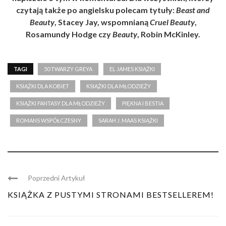
czytają także po angielsku polecam tytuły:
Beast and
Beauty
, Stacey Jay, wspomnianą
Cruel Beauty
,
Rosamundy Hodge czy
Beauty
, Robin McKinley.
TAGI
50 TWARZY GREYA
EL JAMES KSIĄŻKI
KSIĄŻKI DLA KOBIET
KSIĄŻKI DLA MŁODZIEŻY
KSIĄŻKI FANTASY DLA MŁODZIEŻY
PIĘKNA I BESTIA
ROMANS WSPÓŁCZESNY
SARAH J. MAAS KSIĄŻKI
Poprzedni Artykuł
KSIĄŻKA Z PUSTYMI STRONAMI BESTSELLEREM!