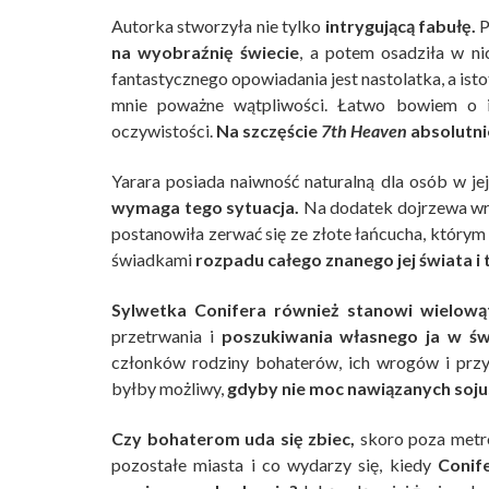
Autorka stworzyła nie tylko
intrygującą fabułę.
P
na wyobraźnię świecie
, a potem osadziła w n
fantastycznego opowiadania jest nastolatka, a is
mnie poważne wątpliwości. Łatwo bowiem o inf
oczywistości.
Na szczęście
7th Heaven
absolutnie
Yarara posiada naiwność naturalną dla osób w jej
wymaga tego sytuacja.
Na dodatek dojrzewa wra
postanowiła zerwać się ze złote łańcucha, którym 
świadkami
rozpadu całego znanego jej świata 
Sylwetka Conifera również stanowi wielow
przetrwania i
poszukiwania własnego ja w świ
członków rodziny bohaterów, ich wrogów i prz
byłby możliwy,
gdyby nie moc nawiązanych soju
Czy bohaterom uda się zbiec,
skoro poza metro
pozostałe miasta i co wydarzy się, kiedy
Conife