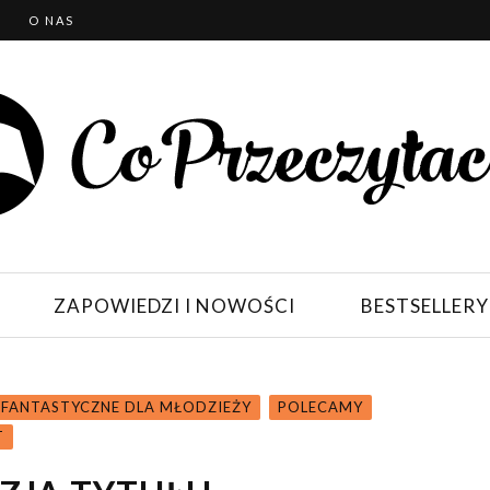
T
O NAS
ZAPOWIEDZI I NOWOŚCI
BESTSELLERY
I FANTASTYCZNE DLA MŁODZIEŻY
POLECAMY
T