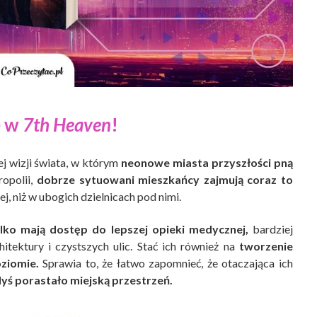
e w
7th Heaven
!
j wizji świata, w którym
neonowe miasta przyszłości pną
ropolii,
dobrze sytuowani mieszkańcy zajmują coraz to
j, niż w ubogich dzielnicach pod nimi.
ylko mają dostęp do lepszej opieki medycznej,
bardziej
hitektury i czystszych ulic. Stać ich również na
tworzenie
ziomie.
Sprawia to, że łatwo zapomnieć, że otaczająca ich
yś porastało miejską przestrzeń.