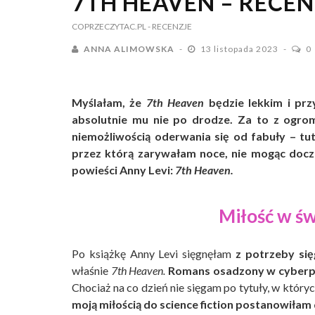
7TH HEAVEN – RECE
COPRZECZYTAC.PL
- RECENZJE
ANNA ALIMOWSKA
13 listopada 2023
0
Myślałam, że
7th Heaven
będzie lekkim i pr
absolutnie mu nie po drodze. Za to z ogro
niemożliwością oderwania się od fabuły – tuta
przez którą zarywałam noce, nie mogąc doczek
powieści Anny Levi:
7th Heaven.
Miłość w ś
Po książkę Anny Levi sięgnęłam
z potrzeby się
właśnie
7th Heaven.
Romans osadzony w cyberp
Chociaż na co dzień nie sięgam po tytuły, w któr
moją miłością do science fiction postanowiłam