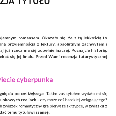
NZJA TYTUŁU
zyjemnym romansem. Okazało się, że z tą lekkością to
mną przyjemnością z lektury, absolutnym zachwytem i
j już rzecz ma się zupełnie inaczej. Poznajcie historię,
ać się jej finału. Przed Wami recenzja futurystycznej
wiecie cyberpunka
gnięcia po
coś lżejszego.
Takim zaś tytułem wydało mi się
unkowych realiach
– czy może coś bardziej wciągającego?
ych związek romantyczny gra pierwsze skrzypce,
w związku z
 dać temu tytułowi szansę.