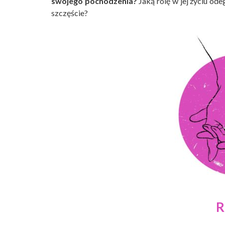
swojego pochodzenia?
Jaką rolę w jej życiu od
szczęście?
R