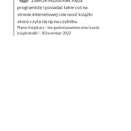
Zawsze można mieć męża
programistę i posiadać takie coś na
stronie internetowej i nie nosić książki
skoro czyta się np na czytniku.
Planer Książkary – ten gadżet powinien mieć każdy
książkoholik!
·
8 December 2023