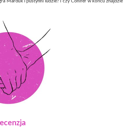
egra Marduk i pustynni ludzie? I czy Conifer w końcu znajdzie
ecenzja