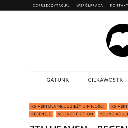
COPRZECZYTAC.PL
WSPÓŁPRACA
KONTAK
GATUNKI
CIEKAWOSTKI
KSIĄŻKI DLA MŁODZIEŻY O MIŁOŚCI
KSIĄŻK
RECENZJE
SCIENCE FICTION
YOUNG ADUL