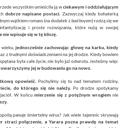
rzede wszystkim umieściła ją w
ciekawym i oddziałującym
ich
dobrze napisane postaci.
Zazwyczaj kiedy bohaterką
totnym wątkiem romans (na dodatek z
bad boyem
) rodzą się we
antylizację i proste rozwiązania, które nużą w swojej
 nie wpisuje się w tę kliszę.
 wieku,
jednocześnie zachowując głowę na karku, kiedy
z z trudnymi doświadczeniami na jej drodze. Kiedy bowiem
spętana była całe życie, nie było już odwrotu. Jesteśmy więc
i towarzyszymy jej w budowaniu go na nowo.
ątkową opowieść.
Pochylimy się tu nad tematem rodziny,
ecie, do którego się nie należy.
Po drodze spotykamy
yjaciół. W końcu
mierzenie się z potężnym wrogiem
nie
szy.
polią panuje śmiertelny wirus? Jak wiele tajemnic skrywają
r straci połączenie, a Yarara pozna prawdę na temat