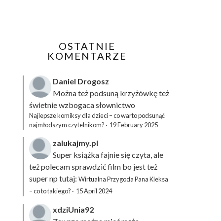
OSTATNIE
KOMENTARZE
Daniel Drogosz
Można też podsuną
krzyżówkę
też
świetnie wzbogaca słownictwo
Najlepsze komiksy dla dzieci – co warto podsunąć
najmłodszym czytelnikom?
·
19 February 2025
zalukajmy.pl
Super książka fajnie się czyta, ale
też polecam sprawdzić film bo jest też
super np tutaj:
Wirtualna Przygoda Pana Kleksa
– co to takiego?
·
15 April 2024
xdziUnia92