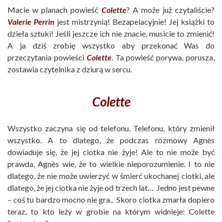
Macie w planach powieść
Colette
? A może już czytaliście?
Valerie
Perrin
jest mistrzynią! Bezapelacyjnie! Jej książki to
dzieła sztuki! Jeśli jeszcze ich nie znacie, musicie to zmienić!
A ja dziś zrobię wszystko aby przekonać Was do
przeczytania powieści
Colette
. Ta powieść porywa, porusza,
zostawia czytelnika z dziurą w sercu.
Colette
Wszystko zaczyna się od telefonu. Telefonu, który zmienił
wszystko. A to dlatego, że podczas rozmowy Agnès
dowiaduje się, że jej ciotka nie żyje! Ale to nie może być
prawda, Agnès wie, że to wielkie nieporozumienie. I to nie
dlatego, że nie może uwierzyć w śmierć ukochanej ciotki, ale
dlatego, że jej ciotka nie żyje od trzech lat… Jedno jest pewne
– coś tu bardzo mocno nie gra.. Skoro ciotka zmarła dopiero
teraz, to kto leży w grobie na którym widnieje: Colette