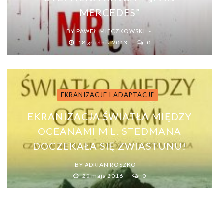
MERCEDES”
BY
PAWEŁ MIECZKOWSKI
18 grudnia 2013
0
EKRANIZACJE I ADAPTACJE
EKRANIZACJA ŚWIATŁA MIĘDZY
OCEANAMI M.L. STEDMANA
DOCZEKAŁA SIĘ ZWIASTUNU!
BY
ADRIAN ROSZKO
20 maja 2016
0