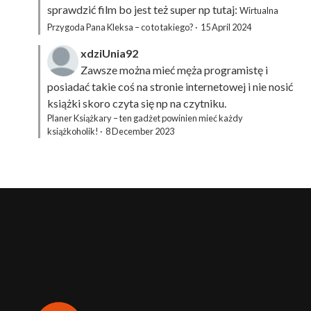
sprawdzić film bo jest też super np tutaj:
Wirtualna
Przygoda Pana Kleksa – co to takiego?
·
15 April 2024
xdziUnia92
Zawsze można mieć męża programistę i
posiadać takie coś na stronie internetowej i nie nosić
książki skoro czyta się np na czytniku.
Planer Książkary – ten gadżet powinien mieć każdy
książkoholik!
·
8 December 2023