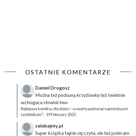
OSTATNIE KOMENTARZE
Daniel Drogosz
Można też podsuną
krzyżówkę
też świetnie
wzbogaca słownictwo
Najlepsze komiksy dla dzieci – co warto podsunąć najmłodszym
czytelnikom?
·
19 February 2025
zalukajmy.pl
Super książka fajnie się czyta, ale też polecam