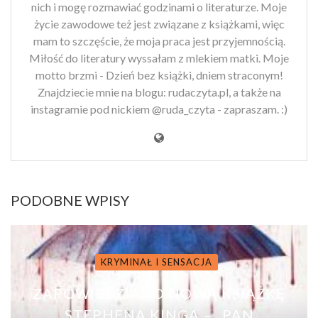
nich i mogę rozmawiać godzinami o literaturze. Moje
życie zawodowe też jest związane z książkami, więc
mam to szczęście, że moja praca jest przyjemnością.
Miłość do literatury wyssałam z mlekiem matki. Moje
motto brzmi - Dzień bez książki, dniem straconym!
Znajdziecie mnie na blogu: rudaczyta.pl, a także na
instagramie pod nickiem @ruda_czyta - zapraszam. :)
PODOBNE WPISY
KRYMINAŁ I SENSACJA
ZAPOWIEDZIANO NOWĄ KSIĄŻKĘ
STEPHENA KINGA – „PAN