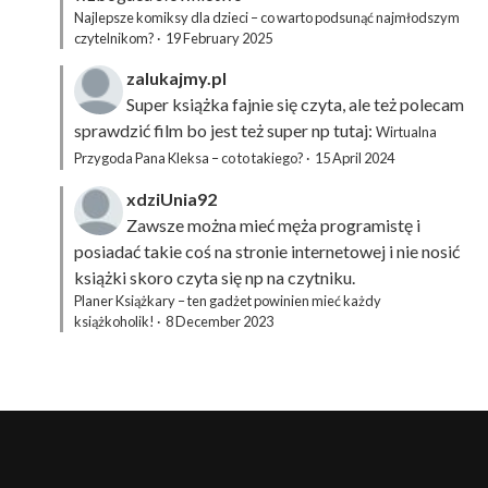
Najlepsze komiksy dla dzieci – co warto podsunąć najmłodszym
czytelnikom?
·
19 February 2025
zalukajmy.pl
Super książka fajnie się czyta, ale też polecam
sprawdzić film bo jest też super np tutaj:
Wirtualna
Przygoda Pana Kleksa – co to takiego?
·
15 April 2024
xdziUnia92
Zawsze można mieć męża programistę i
posiadać takie coś na stronie internetowej i nie nosić
książki skoro czyta się np na czytniku.
Planer Książkary – ten gadżet powinien mieć każdy
książkoholik!
·
8 December 2023