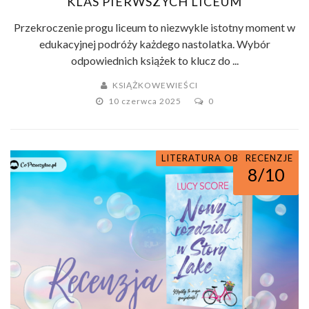
KLAS PIERWSZYCH LICEUM
Przekroczenie progu liceum to niezwykle istotny moment w
edukacyjnej podróży każdego nastolatka. Wybór
odpowiednich książek to klucz do ...
KSIĄŻKOWEWIEŚCI
10 czerwca 2025
0
LITERATURA OBYCZAJOWA
ROMANSE
RECENZJE
8/10