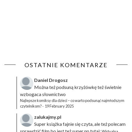
OSTATNIE KOMENTARZE
Daniel Drogosz
Można też podsuną
krzyżówkę
też świetnie
wzbogaca słownictwo
Najlepsze komiksy dla dzieci – co warto podsunąć najmłodszym
czytelnikom?
·
19 February 2025
zalukajmy.pl
Super książka fajnie się czyta, ale też polecam
sprawdzić film bo jest też super np tutaj:
Wirtualna