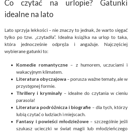
Co czytać na urlopie? Gatunki
idealne na lato
Lato sprzyja lekkości – nie znaczy to jednak, że warto sięgać
tylko po tzw. „czytadła”. Idealna książka na urlop to taka,
która jednocześnie odpręża i angażuje. Najczęściej
wybierane gatunki to:
Komedie romantyczne
– z humorem, uczuciami i
wakacyjnym klimatem.
Literatura obyczajowa
– porusza ważne tematy, ale w
przystępnej formie.
Thrillery i kryminały
– idealne do czytania w cieniu
parasola!
Literatura podróżnicza i biografie
– dla tych, którzy
lubią czytać o ludziach i miejscach.
Fantasy i powieści młodzieżowe
– szczególnie jeśli
szukasz ucieczki w świat magii lub młodzieńczego