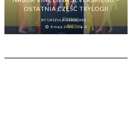
OSTATNIA CZĘŚĆ TRYLOGII
BY
URSZULA GARNCARZ
8 maja 2021
0