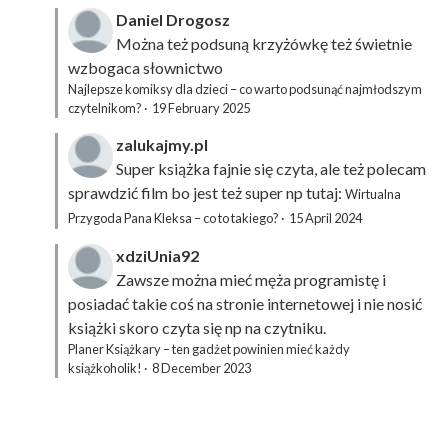
Daniel Drogosz
Można też podsuną
krzyżówkę
też świetnie
wzbogaca słownictwo
Najlepsze komiksy dla dzieci – co warto podsunąć najmłodszym
czytelnikom?
·
19 February 2025
zalukajmy.pl
Super książka fajnie się czyta, ale też polecam
sprawdzić film bo jest też super np tutaj:
Wirtualna
Przygoda Pana Kleksa – co to takiego?
·
15 April 2024
xdziUnia92
Zawsze można mieć męża programistę i
posiadać takie coś na stronie internetowej i nie nosić
książki skoro czyta się np na czytniku.
Planer Książkary – ten gadżet powinien mieć każdy
książkoholik!
·
8 December 2023