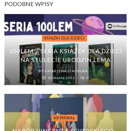
PODOBNE WPISY
KSIĄŻKI DLA DZIECI
100LEM – SERIA KSIĄŻEK DLA DZIECI
NA STULECIE URODZIN LEMA
BY
KATARZYNA STACHURA
10 marca 2021
0
KRYMINAŁ
NABÓR VINCENTA SEVERSKIEGO –