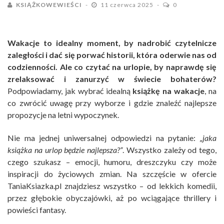
KSIĄŻKOWEWIEŚCI
11 czerwca 2025
0
Wakacje to idealny moment, by nadrobić czytelnicze
zaległości i dać się porwać historii, która oderwie nas od
codzienności. Ale co czytać na urlopie, by naprawdę się
zrelaksować i zanurzyć w świecie bohaterów?
Podpowiadamy, jak wybrać idealną
książkę na wakacje
, na
co zwrócić uwagę przy wyborze i gdzie znaleźć najlepsze
propozycje na letni wypoczynek.
Nie ma jednej uniwersalnej odpowiedzi na pytanie:
„jaka
książka na urlop będzie najlepsza?”
. Wszystko zależy od tego,
czego szukasz – emocji, humoru, dreszczyku czy może
inspiracji do życiowych zmian. Na szczęście w ofercie
TaniaKsiazka.pl znajdziesz wszystko – od lekkich komedii,
przez głębokie obyczajówki, aż po wciągające thrillery i
powieści fantasy.