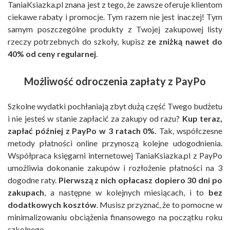
TaniaKsiazka.pl znana jest z tego, że zawsze oferuje klientom
ciekawe rabaty i promocje. Tym razem nie jest inaczej! Tym
samym poszczególne produkty z Twojej zakupowej listy
rzeczy potrzebnych do szkoły, kupisz
ze zniżką nawet do
40% od ceny regularnej
.
Możliwość odroczenia zapłaty z PayPo
Szkolne wydatki pochłaniają zbyt dużą część Twego budżetu
i nie jesteś w stanie zapłacić za zakupy od razu?
Kup teraz,
zapłać później z PayPo w 3 ratach 0%.
Tak, współczesne
metody płatności online przynoszą kolejne udogodnienia.
Współpraca księgarni internetowej TaniaKsiazka.pl z PayPo
umożliwia dokonanie zakupów i rozłożenie płatności na 3
dogodne raty.
Pierwszą z nich opłacasz dopiero 30 dni po
zakupach
, a następne w kolejnych miesiącach, i to
bez
dodatkowych kosztów
. Musisz przyznać, że to pomocne w
minimalizowaniu obciążenia finansowego na początku roku
szkolnego.