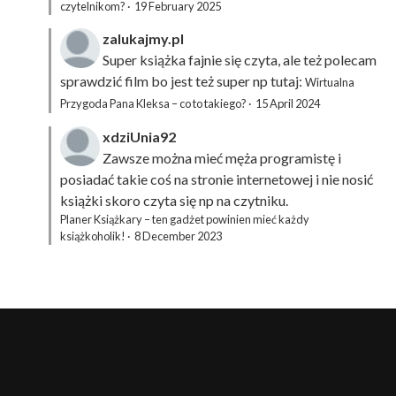
czytelnikom?
·
19 February 2025
zalukajmy.pl
Super książka fajnie się czyta, ale też polecam
sprawdzić film bo jest też super np tutaj:
Wirtualna
Przygoda Pana Kleksa – co to takiego?
·
15 April 2024
xdziUnia92
Zawsze można mieć męża programistę i
posiadać takie coś na stronie internetowej i nie nosić
książki skoro czyta się np na czytniku.
Planer Książkary – ten gadżet powinien mieć każdy
książkoholik!
·
8 December 2023