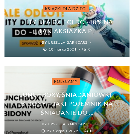
KSIĄŻKI DLA DZIECI
HITY DLA DZIECI DO -40% NA
TANIAKSIAZKA.PL
BY
URSZULA GARNCARZ
18 marca 2021
0
POLECAMY
LUNCHBOXY, ŚNIADANIÓWKI I
BIDONY – JAKI POJEMNIK NA
ŚNIADANIE DO ...
BY
URSZULA GARNCARZ
27 sierpnia 2022
0