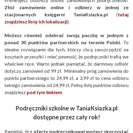
Preferujesz osobisty odbiór zamówionych podręczników?
Złóż zamówienie online i odbierz w jednej ze
stacjonarnych księgarni TaniaKsiazka.pl
(
tutaj
znajdziesz listę ich lokalizacji
).
Możesz również odebrać swoją paczkę w jednym z
ponad 30 punktów partnerskich na terenie Polski.
To
idealne rozwiązanie dla tych, którzy chcą zaoszczędzić na
kosztach przesyłki i mieć pewność, że podręczniki trafią we
właściwe ręce. Warto jednak pamiętać, że darmowy odbiór
dotyczy zamówień od 99 zł. Minimalny próg zamówienia do
punktu partnerskiego to 24,99 zł, a 3,99 zł to cena odbioru
takiego zamówienia od 24,99 zł. Pełną listę punktów odbioru
znajdziesz
pod tym linkiem
.
Podręczniki szkolne w TaniaKsiazka.pl
dostępne przez cały rok!
Pamiętaj, że
z oferty podręcznikowej możesz skorzystać