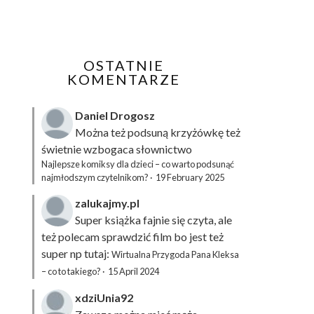
OSTATNIE
KOMENTARZE
Daniel Drogosz
Można też podsuną
krzyżówkę
też
świetnie wzbogaca słownictwo
Najlepsze komiksy dla dzieci – co warto podsunąć
najmłodszym czytelnikom?
·
19 February 2025
zalukajmy.pl
Super książka fajnie się czyta, ale
też polecam sprawdzić film bo jest też
super np tutaj:
Wirtualna Przygoda Pana Kleksa
– co to takiego?
·
15 April 2024
xdziUnia92