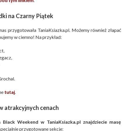
pod tym linkiem
.
dki na Czarny Piątek
 nas przygotowała TaniaKsiazka.pl. Możemy również złapać
pujemy w ciemno! Na przykład:
ct,
izgacz,
o
Grochal.
pne
tutaj
.
 w atrakcyjnych cenach
 Black Weekend w TaniaKsiazka.pl znajdziecie masę
 specjalnie przygotowane sekcje: