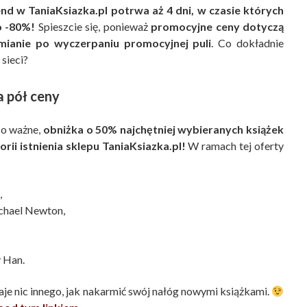
d w TaniaKsiazka.pl potrwa aż 4 dni, w czasie których
o -80%!
Spieszcie się, ponieważ
promocyjne ceny dotyczą
zmianie po wyczerpaniu promocyjnej puli
. Co dokładnie
sieci?
a pół ceny
Co ważne,
obniżka o 50% najchętniej wybieranych książek
rii istnienia sklepu TaniaKsiazka.pl!
W ramach tej oferty
,
hael Newton,
y Han.
e nic innego, jak nakarmić swój nałóg nowymi książkami.