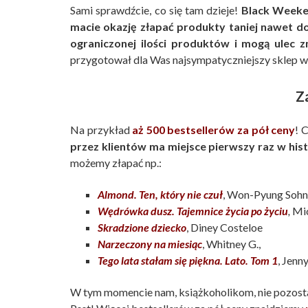
Sami sprawdźcie, co się tam dzieje!
Black Weeken
macie okazję złapać produkty taniej nawet d
ograniczonej ilości produktów i mogą ulec 
przygotował dla Was najsympatyczniejszy sklep w 
Z
Na przykład
aż 500 bestsellerów za pół ceny
! 
przez klientów ma miejsce pierwszy raz w histo
możemy złapać np.:
Almond. Ten, który nie czuł
, Won-Pyung Sohn
Wędrówka dusz. Tajemnice życia po życiu
,
Mic
Skradzione dziecko
, Diney Costeloe
Narzeczony na miesiąc
, Whitney G.,
Tego lata stałam się piękna. Lato. Tom 1
, Jenn
W tym momencie nam, książkoholikom, nie pozostaj