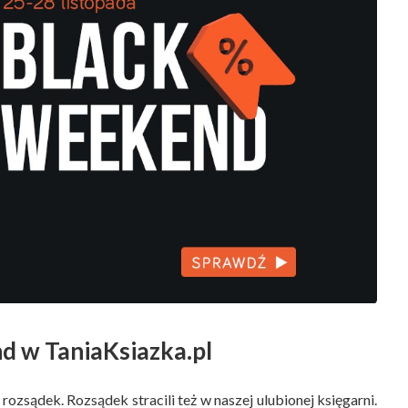
d w TaniaKsiazka.pl
ozsądek. Rozsądek stracili też w naszej ulubionej księgarni.