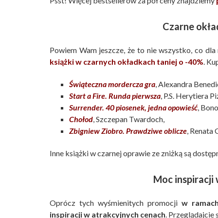
Psst! Więcej bestsellerów za pół ceny znajdziemy
Czarne okła
Powiem Wam jeszcze, że to nie wszystko, co dla
książki w czarnych okładkach taniej o -40%
. Ku
Świąteczna mordercza gra
, Alexandra Benedi
Start a Fire. Runda pierwsza
, P.S. Herytiera P
Surrender. 40 piosenek, jedna opowieść
, Bon
Chołod
, Szczepan Twardoch,
Zbigniew Ziobro. Prawdziwe oblicze
, Renata 
Inne książki w czarnej oprawie ze zniżką są dostę
Moc inspiracji
Oprócz tych wyśmienitych promocji
w ramach
inspiracji w atrakcyjnych cenach
. Przeglądajcie