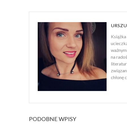
URSZU
Książka 
ucieczk
ważnym 
na rado
literatu
związan
chłonę c
PODOBNE WPISY