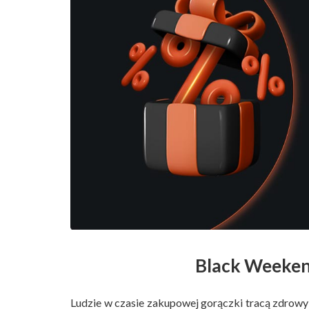
Black Weeken
Ludzie w czasie zakupowej gorączki tracą zdrowy r