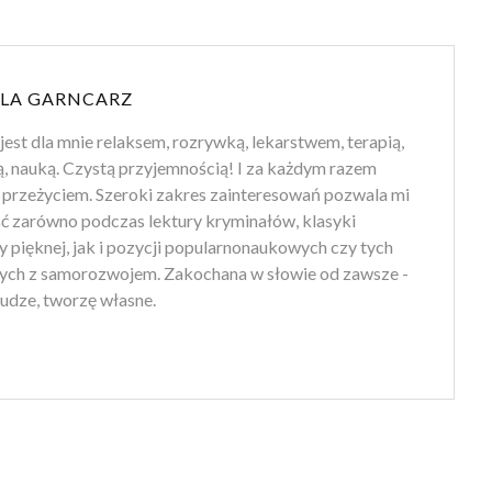
LA GARNCARZ
jest dla mnie relaksem, rozrywką, lekarstwem, terapią,
ą, nauką. Czystą przyjemnością! I za każdym razem
przeżyciem. Szeroki zakres zainteresowań pozwala mi
ść zarówno podczas lektury kryminałów, klasyki
ry pięknej, jak i pozycji popularnonaukowych czy tych
ych z samorozwojem. Zakochana w słowie od zawsze -
udze, tworzę własne.