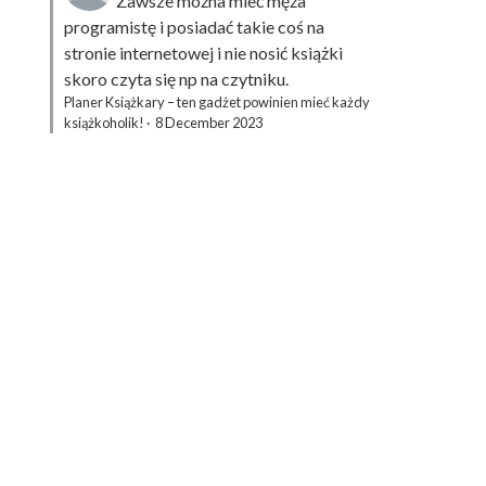
Zawsze można mieć męża
programistę i posiadać takie coś na
stronie internetowej i nie nosić książki
skoro czyta się np na czytniku.
Planer Książkary – ten gadżet powinien mieć każdy
książkoholik!
·
8 December 2023