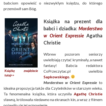
babciom opowieść o niezwykłym księdzu, do którego
przemówił sam Bóg.
Książka na prezent dla
babci i dziadka:
Morderstwo
w Orient Expressie
Agatha
Christie
Wbrew pozorom seniorzy
uwielbiają czytać kryminały, a nawet
fantasy! Babcia redaktora
Książkę znajdziecie
CoPrzeczytac.pl uwielbia
tutaj>>
Sapkowskiego
.
Morderstwo w Orient Expressie
to
idealna propozycja także dla Czytelników w starszym wieku.
Ta fenomenalna książka, która uczyniła
Agathę Christie
sławną, królowała niedawno na ekranach kin, a wraz z filmem
pojawiło się jej wznowienie.