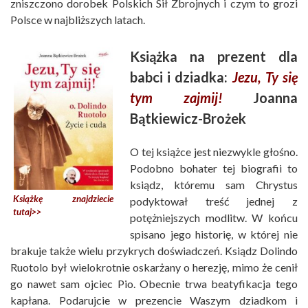
zniszczono dorobek Polskich Sił Zbrojnych i czym to grozi
Polsce w najbliższych latach.
Książka na prezent dla
babci i dziadka:
Jezu, Ty się
tym zajmij!
Joanna
Bątkiewicz-Brożek
O tej książce jest niezwykle głośno.
Podobno bohater tej biografii to
ksiądz, któremu sam Chrystus
Książkę znajdziecie
podyktował treść jednej z
tutaj>>
potężniejszych modlitw. W końcu
spisano jego historię, w której nie
brakuje także wielu przykrych doświadczeń. Ksiądz Dolindo
Ruotolo był wielokrotnie oskarżany o herezję, mimo że cenił
go nawet sam ojciec Pio. Obecnie trwa beatyfikacja tego
kapłana. Podarujcie w prezencie Waszym dziadkom i