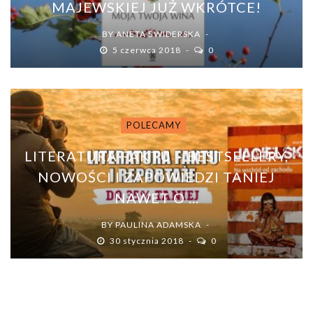
MAJEWSKIEJ JUŻ WKRÓTCE!
BY
ANETA ŚWIDERSKA
5 czerwca 2018
0
POLECAMY
LITERATURA FAKTU – BESTSELLERY,
NOWOŚCI I ZAPOWIEDZI TANIEJ
NAWET O ...
BY
PAULINA ADAMSKA
30 stycznia 2018
0