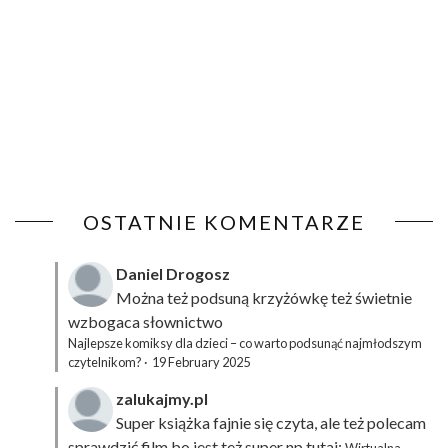
OSTATNIE KOMENTARZE
Daniel Drogosz
Można też podsuną
krzyżówkę
też świetnie
wzbogaca słownictwo
Najlepsze komiksy dla dzieci – co warto podsunąć najmłodszym
czytelnikom?
·
19 February 2025
zalukajmy.pl
Super książka fajnie się czyta, ale też polecam
sprawdzić film bo jest też super np tutaj: