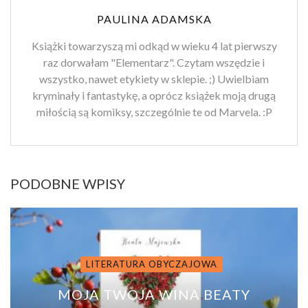
PAULINA ADAMSKA
Książki towarzyszą mi odkąd w wieku 4 lat pierwszy
raz dorwałam "Elementarz". Czytam wszędzie i
wszystko, nawet etykiety w sklepie. ;) Uwielbiam
kryminały i fantastykę, a oprócz książek moją drugą
miłością są komiksy, szczególnie te od Marvela. :P
PODOBNE WPISY
LITERATURA OBYCZAJOWA
MOJA TWOJA WINA BEATY