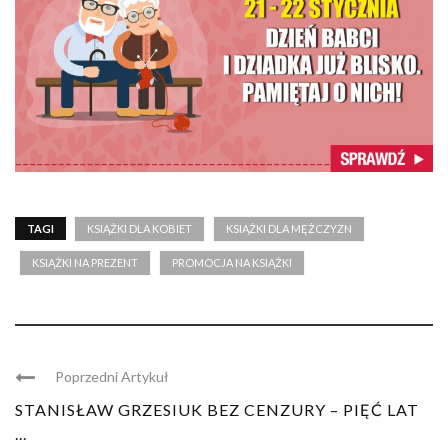
TAGI
KSIĄŻKI DLA KOBIET
KSIĄŻKI DLA MĘŻCZYZN
KSIĄŻKI NA PREZENT
PROMOCJA NA KSIĄŻKI
Poprzedni Artykuł
STANISŁAW GRZESIUK BEZ CENZURY – PIĘĆ LAT
...