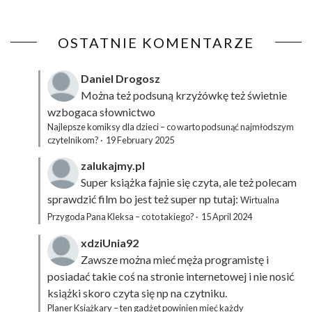
OSTATNIE KOMENTARZE
Daniel Drogosz
Można też podsuną
krzyżówkę
też świetnie
wzbogaca słownictwo
Najlepsze komiksy dla dzieci – co warto podsunąć najmłodszym
czytelnikom?
·
19 February 2025
zalukajmy.pl
Super książka fajnie się czyta, ale też polecam
sprawdzić film bo jest też super np tutaj:
Wirtualna
Przygoda Pana Kleksa – co to takiego?
·
15 April 2024
xdziUnia92
Zawsze można mieć męża programistę i
posiadać takie coś na stronie internetowej i nie nosić
książki skoro czyta się np na czytniku.
Planer Książkary – ten gadżet powinien mieć każdy