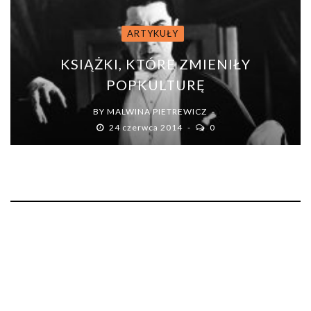
ARTYKUŁY
KSIĄŻKI, KTÓRE ZMIENIŁY
POPKULTURĘ
BY
MALWINA PIETREWICZ
24 czerwca 2014
0