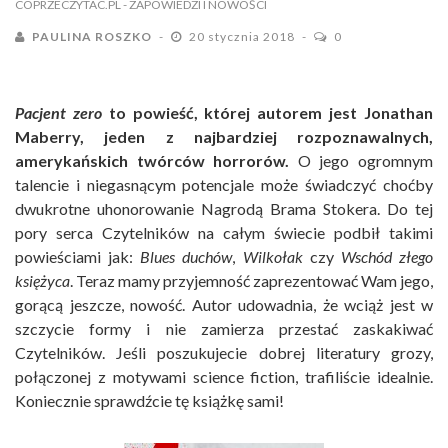
COPRZECZYTAC.PL
- ZAPOWIEDZI I NOWOŚCI
PAULINA ROSZKO
20 stycznia 2018
0
Pacjent zero
to powieść, której autorem jest Jonathan
Maberry, jeden z najbardziej rozpoznawalnych,
amerykańskich twórców horrorów.
O jego ogromnym
talencie i niegasnącym potencjale może świadczyć choćby
dwukrotne uhonorowanie Nagrodą Brama Stokera. Do tej
pory serca Czytelników na całym świecie podbił takimi
powieściami jak:
Blues duchów
,
Wilkołak
czy
Wschód złego
księżyca
. Teraz mamy przyjemność zaprezentować Wam jego,
gorącą jeszcze, nowość. Autor udowadnia, że wciąż jest w
szczycie formy i nie zamierza przestać zaskakiwać
Czytelników. Jeśli poszukujecie dobrej literatury grozy,
połączonej z motywami science fiction, trafiliście idealnie.
Koniecznie sprawdźcie tę książkę sami!