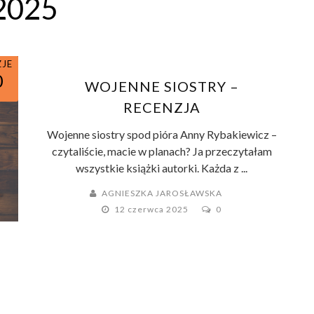
2025
WA
ZJE
0
WOJENNE SIOSTRY –
RECENZJA
Wojenne siostry spod pióra Anny Rybakiewicz –
czytaliście, macie w planach? Ja przeczytałam
wszystkie książki autorki. Każda z ...
AGNIESZKA JAROSŁAWSKA
12 czerwca 2025
0