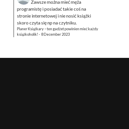
Zawsze można mieć męża
programistę i posiadać takie coś na
stronie internetowej i nie nosić książki
skoro czyta się np na czytniku.
Planer Książkary – ten gadżet powinien mieć każdy
książkoholik!
·
8 December 2023