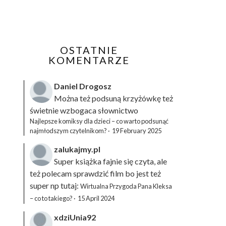
OSTATNIE
KOMENTARZE
Daniel Drogosz
Można też podsuną
krzyżówkę
też
świetnie wzbogaca słownictwo
Najlepsze komiksy dla dzieci – co warto podsunąć
najmłodszym czytelnikom?
·
19 February 2025
zalukajmy.pl
Super książka fajnie się czyta, ale
też polecam sprawdzić film bo jest też
super np tutaj:
Wirtualna Przygoda Pana Kleksa
– co to takiego?
·
15 April 2024
xdziUnia92