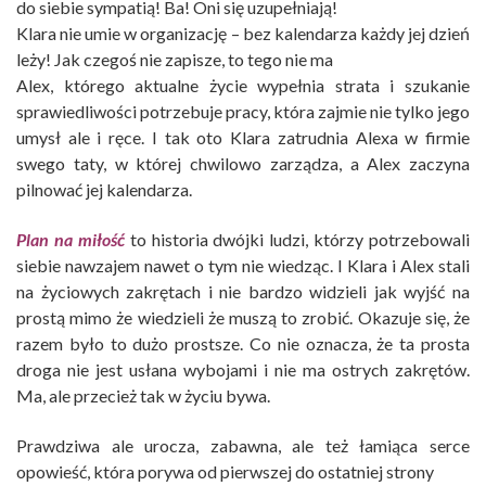
do siebie sympatią! Ba! Oni się uzupełniają!
Klara nie umie w organizację – bez kalendarza każdy jej dzień
leży! Jak czegoś nie zapisze, to tego nie ma
Alex, którego aktualne życie wypełnia strata i szukanie
sprawiedliwości potrzebuje pracy, która zajmie nie tylko jego
umysł ale i ręce. I tak oto Klara zatrudnia Alexa w firmie
swego taty, w której chwilowo zarządza, a Alex zaczyna
pilnować jej kalendarza.
Plan na miłość
to historia dwójki ludzi, którzy potrzebowali
siebie nawzajem nawet o tym nie wiedząc. I Klara i Alex stali
na życiowych zakrętach i nie bardzo widzieli jak wyjść na
prostą mimo że wiedzieli że muszą to zrobić. Okazuje się, że
razem było to dużo prostsze. Co nie oznacza, że ta prosta
droga nie jest usłana wybojami i nie ma ostrych zakrętów.
Ma, ale przecież tak w życiu bywa.
Prawdziwa ale urocza, zabawna, ale też łamiąca serce
opowieść, która porywa od pierwszej do ostatniej strony