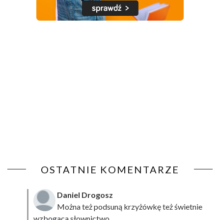
OSTATNIE KOMENTARZE
Daniel Drogosz
Można też podsuną
krzyżówkę
też świetnie
wzbogaca słownictwo