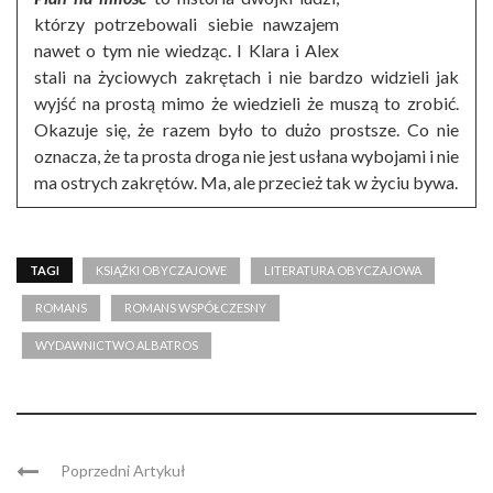
którzy potrzebowali siebie nawzajem
nawet o tym nie wiedząc. I Klara i Alex
stali na życiowych zakrętach i nie bardzo widzieli jak
wyjść na prostą mimo że wiedzieli że muszą to zrobić.
Okazuje się, że razem było to dużo prostsze. Co nie
oznacza, że ta prosta droga nie jest usłana wybojami i nie
ma ostrych zakrętów. Ma, ale przecież tak w życiu bywa.
TAGI
KSIĄŻKI OBYCZAJOWE
LITERATURA OBYCZAJOWA
ROMANS
ROMANS WSPÓŁCZESNY
WYDAWNICTWO ALBATROS
Poprzedni Artykuł