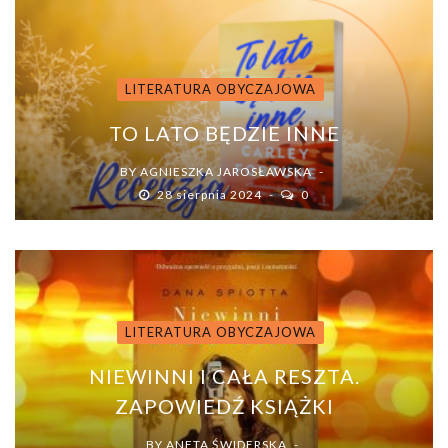
LITERATURA OBYCZAJOWA
TO LATO BĘDZIE INNE
BY
AGNIESZKA JAROSŁAWSKA
28 sierpnia 2024
0
LITERATURA OBYCZAJOWA
NIEWINNI I CAŁA RESZTA.
ZAPOWIEDŹ KSIĄŻKI
BY
ANETA ŚWIDERSKA