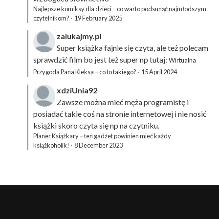
Najlepsze komiksy dla dzieci – co warto podsunąć najmłodszym
czytelnikom?
·
19 February 2025
zalukajmy.pl
Super książka fajnie się czyta, ale też polecam
sprawdzić film bo jest też super np tutaj:
Wirtualna
Przygoda Pana Kleksa – co to takiego?
·
15 April 2024
xdziUnia92
Zawsze można mieć męża programistę i
posiadać takie coś na stronie internetowej i nie nosić
książki skoro czyta się np na czytniku.
Planer Książkary – ten gadżet powinien mieć każdy
książkoholik!
·
8 December 2023