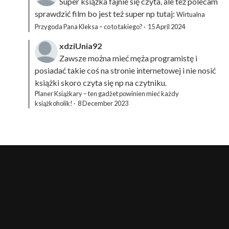
Super książka fajnie się czyta, ale też polecam
sprawdzić film bo jest też super np tutaj:
Wirtualna
Przygoda Pana Kleksa – co to takiego?
·
15 April 2024
xdziUnia92
Zawsze można mieć męża programistę i
posiadać takie coś na stronie internetowej i nie nosić
książki skoro czyta się np na czytniku.
Planer Książkary – ten gadżet powinien mieć każdy
książkoholik!
·
8 December 2023