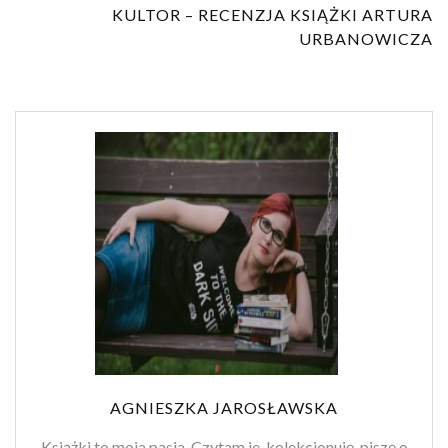
KULTOR – RECENZJA KSIĄŻKI ARTURA
URBANOWICZA
AGNIESZKA JAROSŁAWSKA
Książki to moja pasja. Czytam je, kolekcjonuję, piszę o