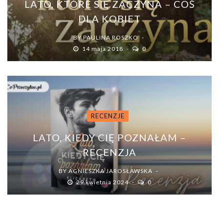
LATO, KTÓRE SIĘ ZACZYNA – COŚ
DLA KOBIET
BY
PAULINA ROSZKO
14 maja 2018
0
RECENZJE
LATO, KIEDY CIĘ POZNAŁAM –
RECENZJA
BY
AGNIESZKA JAROSŁAWSKA
29 kwietnia 2024
0