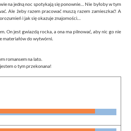
owie na jedną noc spotykają się ponownie… Nie byłoby w tym
wać. Ale żeby razem pracować muszą razem zamieszkać! A
orozumień i jak się okazuje znajomości…
m. On jest gwiazdą rocka, a ona ma pilnować, aby nic go nie
ie materiałów do wytwórni.
nym romansem na lato.
 jestem o tym przekonana!