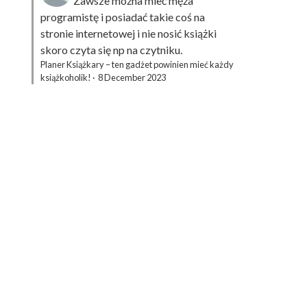
Zawsze można mieć męża
programistę i posiadać takie coś na
stronie internetowej i nie nosić książki
skoro czyta się np na czytniku.
Planer Książkary – ten gadżet powinien mieć każdy
książkoholik!
·
8 December 2023