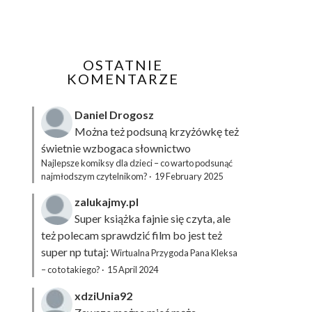
OSTATNIE
KOMENTARZE
Daniel Drogosz
Można też podsuną
krzyżówkę
też
świetnie wzbogaca słownictwo
Najlepsze komiksy dla dzieci – co warto podsunąć
najmłodszym czytelnikom?
·
19 February 2025
zalukajmy.pl
Super książka fajnie się czyta, ale
też polecam sprawdzić film bo jest też
super np tutaj:
Wirtualna Przygoda Pana Kleksa
– co to takiego?
·
15 April 2024
xdziUnia92