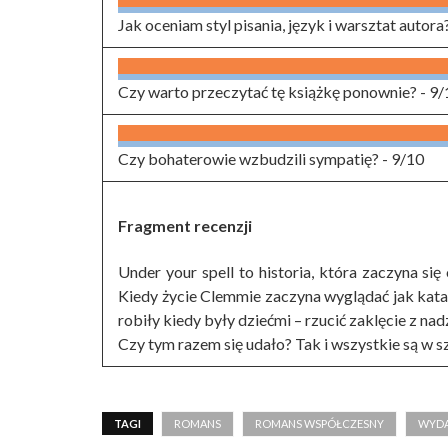
Jak oceniam styl pisania, język i warsztat autora
Czy warto przeczytać tę książkę ponownie? -
9/
Czy bohaterowie wzbudzili sympatię? -
9/10
Fragment recenzji
Under your spell to historia, która zaczyna się
Kiedy życie Clemmie zaczyna wyglądać jak katast
robiły kiedy były dziećmi – rzucić zaklęcie z nadzi
Czy tym razem się udało? Tak i wszystkie są w s
TAGI
ROMANS
ROMANS WSPÓŁCZESNY
WYDA