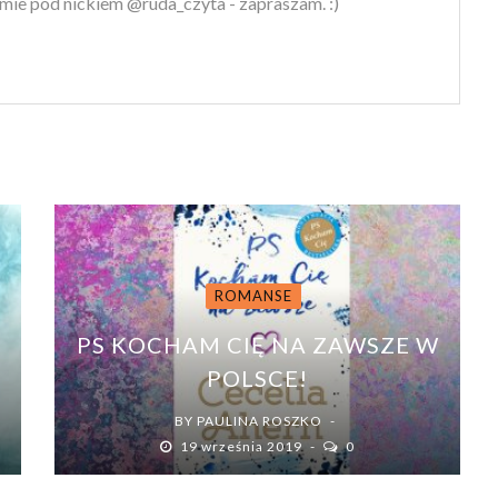
mie pod nickiem @ruda_czyta - zapraszam. :)
ROMANSE
PS KOCHAM CIĘ NA ZAWSZE W
POLSCE!
BY
PAULINA ROSZKO
19 września 2019
0