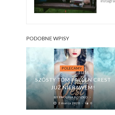
instagra
PODOBNE WPISY
POLECAMY
SZÓSTY TOM FALLEN CREST
JUŻ NIEBAWEM!
BY
PAULINA ROSZKO
2 marca 2020
0