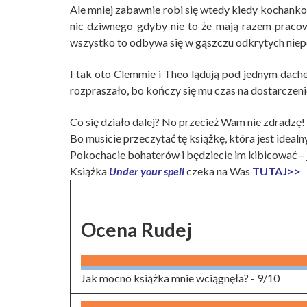
Ale mniej zabawnie robi się wtedy kiedy kochank
nic dziwnego gdyby nie to że mają razem praco
wszystko to odbywa się w gąszczu odkrytych niep
I tak oto Clemmie i Theo lądują pod jednym dache
rozpraszało, bo kończy się mu czas na dostarczen
Co się działo dalej? No przecież Wam nie zdradzę!
Bo musicie przeczytać tę książkę, która jest ideal
Pokochacie bohaterów i będziecie im kibicować –
Książka
Under your spell
czeka na Was
TUTAJ>>
Ocena Rudej
Jak mocno książka mnie wciągnęła? -
9/10