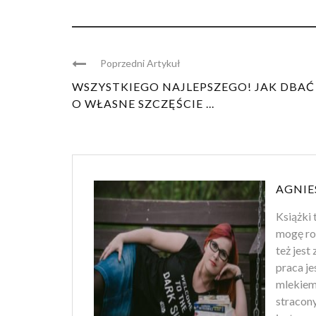
Poprzedni Artykuł
WSZYSTKIEGO NAJLEPSZEGO! JAK DBAĆ
O WŁASNE SZCZĘŚCIE ...
AGNIE
Książki 
mogę ro
też jest
praca je
mlekiem
stracony