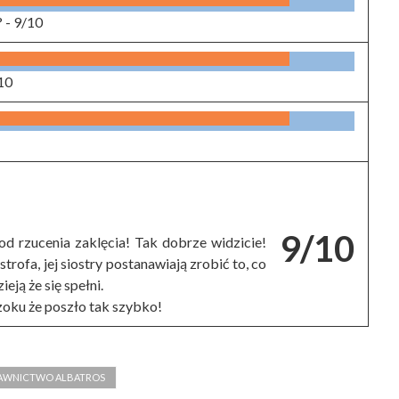
? -
9/10
10
9/10
 od rzucenia zaklęcia! Tak dobrze widzicie!
rofa, jej siostry postanawiają zrobić to, co
eją że się spełni.
zoku że poszło tak szybko!
WNICTWO ALBATROS