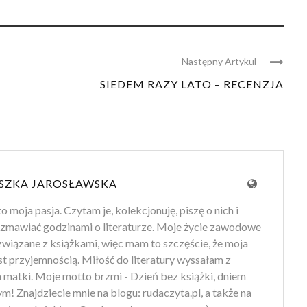
Następny Artykul
SIEDEM RAZY LATO – RECENZJA
SZKA JAROSŁAWSKA
to moja pasja. Czytam je, kolekcjonuję, piszę o nich i
zmawiać godzinami o literaturze. Moje życie zawodowe
 związane z książkami, więc mam to szczęście, że moja
st przyjemnością. Miłość do literatury wyssałam z
 matki. Moje motto brzmi - Dzień bez książki, dniem
m! Znajdziecie mnie na blogu: rudaczyta.pl, a także na