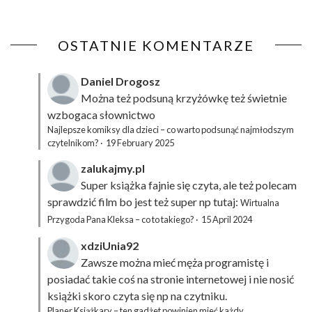
OSTATNIE KOMENTARZE
Daniel Drogosz
Można też podsuną
krzyżówkę
też świetnie
wzbogaca słownictwo
Najlepsze komiksy dla dzieci – co warto podsunąć najmłodszym
czytelnikom?
·
19 February 2025
zalukajmy.pl
Super książka fajnie się czyta, ale też polecam
sprawdzić film bo jest też super np tutaj:
Wirtualna
Przygoda Pana Kleksa – co to takiego?
·
15 April 2024
xdziUnia92
Zawsze można mieć męża programistę i
posiadać takie coś na stronie internetowej i nie nosić
książki skoro czyta się np na czytniku.
Planer Książkary – ten gadżet powinien mieć każdy