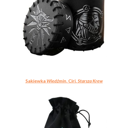
Sakiewka
Wiedźmin
. Ciri.
Starsza Krew