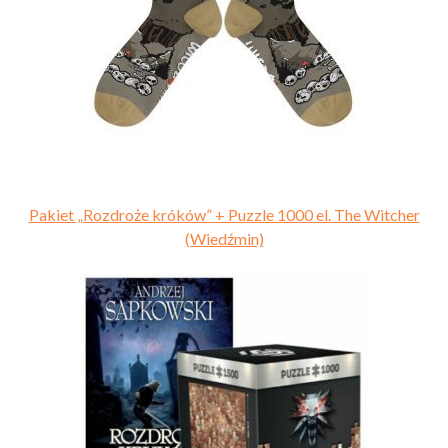
Pakiet „Rozdroże króków” + Puzzle 1000 el. The Witcher
(Wiedźmin)