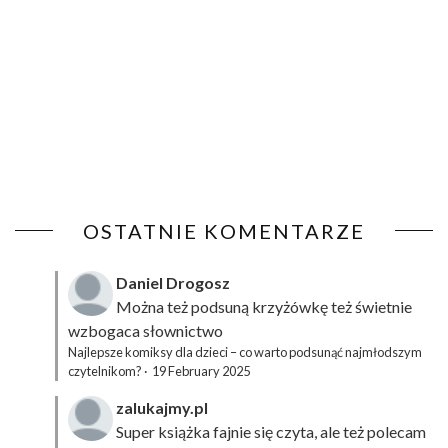
OSTATNIE KOMENTARZE
Daniel Drogosz
Można też podsuną
krzyżówkę
też świetnie
wzbogaca słownictwo
Najlepsze komiksy dla dzieci – co warto podsunąć najmłodszym
czytelnikom?
·
19 February 2025
zalukajmy.pl
Super książka fajnie się czyta, ale też polecam