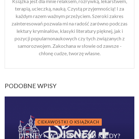
Książka jest dla mnie relaksem, rozrywką, lekarstwem,
terapią, ucieczką, nauką. Czystą przyjemnością! I za
każdym razem ważnym przeżyciem. Szeroki zakres
zainteresowań pozwala mi na radość zarówno podczas
lektury kryminałów, klasyki literatury pięknej, jak i
pozycji popularnonaukowych czy tych związanych z
samorozwojem. Zakochana w słowie od zawsze -
chłonę cudze, tworzę własne.
PODOBNE WPISY
CIEKAWOSTKI O KSIĄŻKACH
DISNEY+ W POLSCE! OD KIEDY?