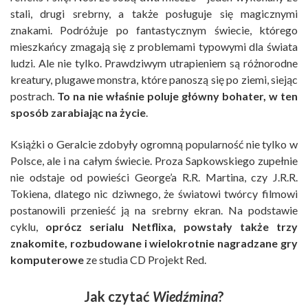
stali, drugi srebrny, a także posługuje się magicznymi
znakami. Podróżuje po fantastycznym świecie, którego
mieszkańcy zmagają się z problemami typowymi dla świata
ludzi. Ale nie tylko. Prawdziwym utrapieniem są różnorodne
kreatury, plugawe monstra, które panoszą się po ziemi, siejąc
postrach.
To na nie właśnie poluje główny bohater, w ten
sposób zarabiając na życie
.
Książki o Geralcie zdobyły ogromną popularność nie tylko w
Polsce, ale i na całym świecie. Proza Sapkowskiego zupełnie
nie odstaje od powieści George’a R.R. Martina, czy J.R.R.
Tokiena, dlatego nic dziwnego, że światowi twórcy filmowi
postanowili przenieść ją na srebrny ekran. Na podstawie
cyklu,
oprócz serialu Netflixa, powstały także trzy
znakomite, rozbudowane i wielokrotnie nagradzane gry
komputerowe
ze studia CD Projekt Red.
Jak czytać
Wiedźmina
?