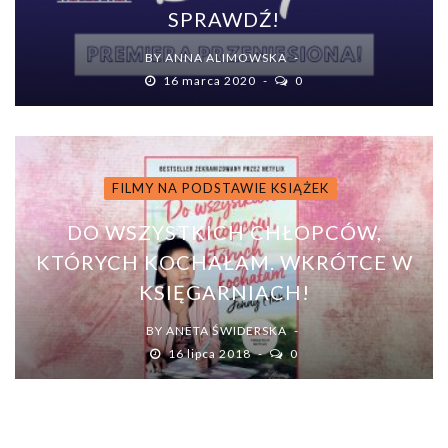
SPRAWDŹ!
BY
ANNA ALIMOWSKA
16 marca 2020
0
FILMY NA PODSTAWIE KSIĄŻEK
DO WSZYSTKICH CHŁOPCÓW,
KTÓRYCH KOCHAŁAM. WKRÓTCE W
KSIĘGARNIACH!
BY
ANETA ŚWIDERSKA
16 lipca 2018
0