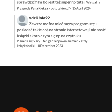
sprawdzić film bo jest też super np tutaj:
Wirtualna
Przygoda Pana Kleksa – co to takiego?
·
15 April 2024
xdziUnia92
Zawsze można mieć męża programistę i
posiadać takie coś na stronie internetowej i nie nosić
książki skoro czyta się np na czytniku.
Planer Książkary – ten gadżet powinien mieć każdy
książkoholik!
·
8 December 2023