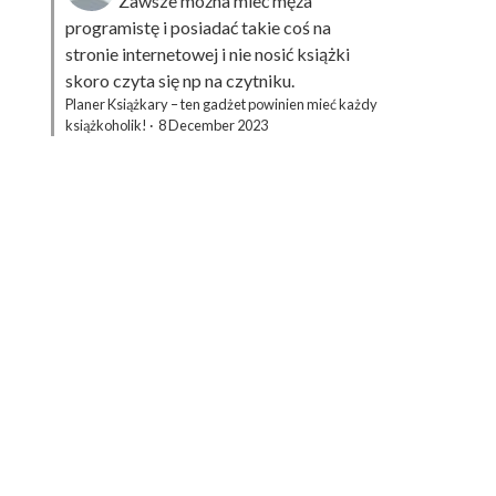
Zawsze można mieć męża
programistę i posiadać takie coś na
stronie internetowej i nie nosić książki
skoro czyta się np na czytniku.
Planer Książkary – ten gadżet powinien mieć każdy
książkoholik!
·
8 December 2023