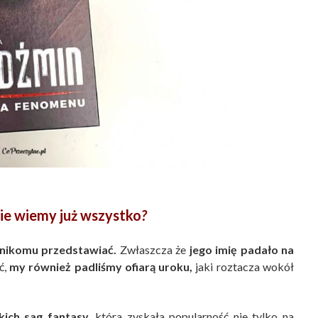
ie wiemy już wszystko
?
 nikomu przedstawiać.
Zwłaszcza że
jego imię padało na
ć,
my również padliśmy ofiarą uroku,
jaki roztacza wokół
kich sag fantasy,
która zyskała popularność nie tylko na