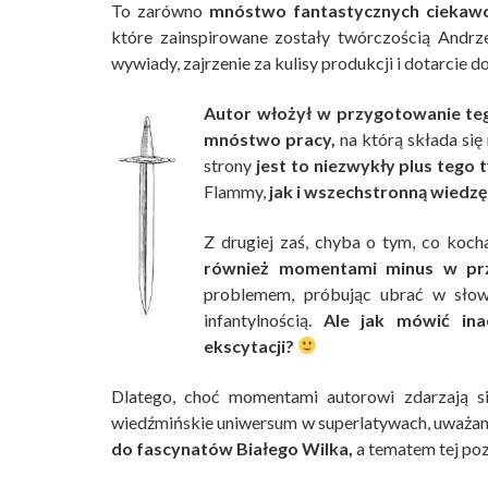
To zarówno
mnóstwo fantastycznych ciekawo
które zainspirowane zostały twórczością Andr
wywiady, zajrzenie za kulisy produkcji i dotarci
Autor włożył w przygotowanie t
mnóstwo pracy,
na którą składa się
strony
jest to niezwykły plus tego t
Flammy,
jak i wszechstronną wiedzę
Z drugiej zaś, chyba o tym, co kocha
również momentami minus w przy
problemem, próbując ubrać w słowa
infantylnością.
Ale jak mówić ina
ekscytacji?
Dlatego, choć momentami autorowi zdarzają s
wiedźmińskie uniwersum w superlatywach, uważam,
do fascynatów Białego Wilka,
a tematem tej poz