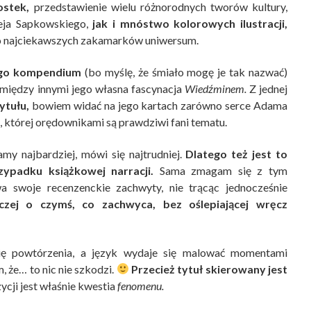
stek,
przedstawienie wielu różnorodnych tworów kultury,
zeja Sapkowskiego,
jak i mnóstwo kolorowych ilustracji,
e do najciekawszych zakamarków uniwersum.
ego kompendium
(bo myślę, że śmiało mogę je tak nazwać)
 między innymi jego własna fascynacja
Wiedźminem.
Z jednej
ytułu,
bowiem widać na jego kartach zarówno serce Adama
, której orędownikami są prawdziwi fani tematu.
my najbardziej, mówi się najtrudniej.
Dlatego też jest to
padku książkowej narracji.
Sama zmagam się z tym
 swoje recenzenckie zachwyty, nie trącąc jednocześnie
czej o czymś, co zachwyca, bez oślepiającej wręcz
ię powtórzenia, a język wydaje się malować momentami
 że… to nic nie szkodzi.
Przecież tytuł skierowany jest
ycji jest właśnie kwestia
fenomenu.